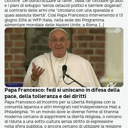
Occorre “De-burocratizzare la fame”, ossia far circolare gli aiuti
e i piani di sviluppo “senza ostacoli politici e barriere doganali”,
al contrario delle armi che “circolano con una spavalda e
quasi assoluta libertà”. Così Papa Francesco intervenendo il 13
giugno 2016 al WFP Italia, nella sede del Programma
alimentare mondiale delle Nazioni Unite, a Roma. […]
Papa Francesco: fedi si uniscano in difesa della
pace, della tolleranza e dei diritti
Papa Francesco‬ all’incontro per la Libertà Religiosa con la
comunità ispanica e altri immigrati nell’Independence Mall a
Philadelphia: “In un mondo dove le diverse forme di tirannia
moderna cercano di sopprimere la libertà religiosa, o cercano
di ridurla a una sotto-cultura senza diritto di espressione
nella sfera pubblica, o ancora cercano di utilizzare la religione