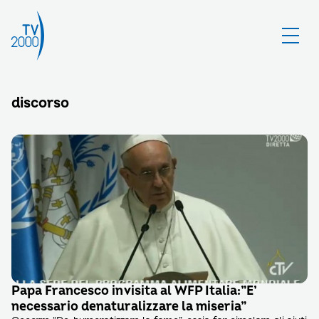
discorso
Papa Francesco in visita al WFP Italia:”E’
necessario denaturalizzare la miseria”