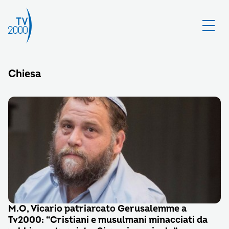
Chiesa
M.O, Vicario patriarcato Gerusalemme a
Tv2000: “Cristiani e musulmani minacciati da