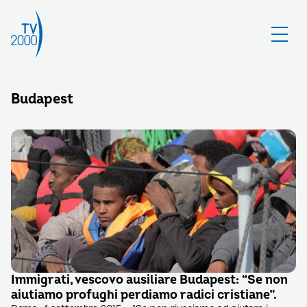
Budapest
Immigrati, vescovo ausiliare Budapest: “Se non
aiutiamo profughi perdiamo radici cristiane”.