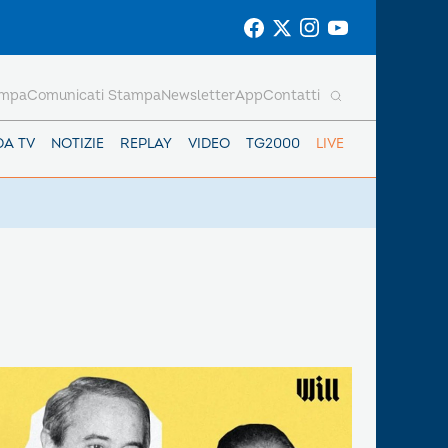
ampa
Comunicati Stampa
Newsletter
App
Contatti
DA TV
NOTIZIE
REPLAY
VIDEO
TG2000
LIVE