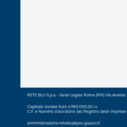
RETE BLU S.p.a - Sede Legale Roma (RM) Via Aureli
Capitale sociale Euro 6.980.000,00 i.v
C.F. e Numero d’iscrizione del Registro delle Impre
amministrazione.reteblu@pec.glauco.it