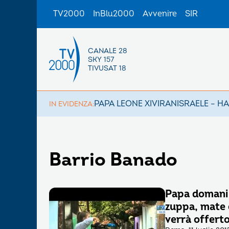
TV2000
InBlu2000
Avvenire
SIR
CANALE 28
SKY 157
TIVUSAT 18
PAPA LEONE XIV
IRAN
ISRAELE – H
IN EVIDENZA:
Barrio Banado
Papa domani 
zuppa, mate 
verrà offerto