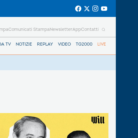
ampa
Comunicati Stampa
Newsletter
App
Contatti
DA TV
NOTIZIE
REPLAY
VIDEO
TG2000
LIVE