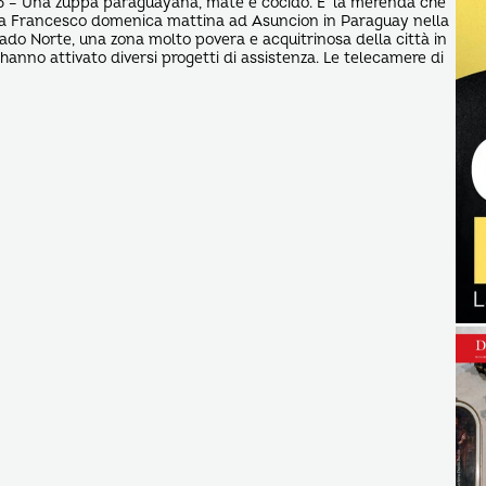
15 – Una zuppa paraguayana, mate e cocido. E’ la merenda che
pa Francesco domenica mattina ad Asuncion in Paraguay nella
nado Norte, una zona molto povera e acquitrinosa della città in
hanno attivato diversi progetti di assistenza. Le telecamere di