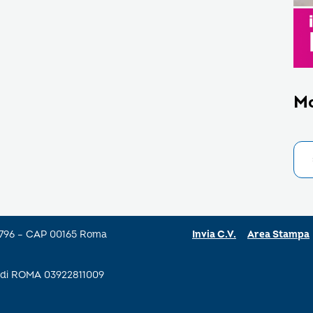
M
a 796 – CAP 00165 Roma
Invia C.V.
Area Stampa
se di ROMA 03922811009