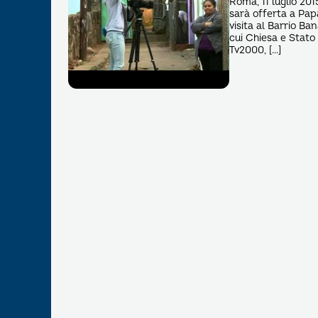
Roma, 11 luglio 20
sarà offerta a Pa
visita al Barrio Ba
cui Chiesa e Stato 
Tv2000, […]