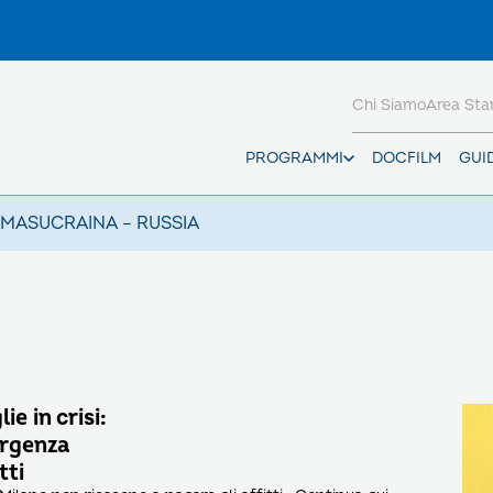
Chi Siamo
Area St
PROGRAMMI
DOCFILM
GUI
AMAS
UCRAINA – RUSSIA
e in crisi:
ergenza
tti