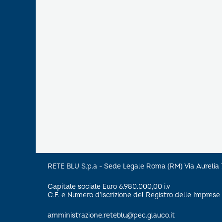
RETE BLU S.p.a - Sede Legale Roma (RM) Via Aureli
Capitale sociale Euro 6.980.000,00 i.v
C.F. e Numero d’iscrizione del Registro delle Impre
amministrazione.reteblu@pec.glauco.it