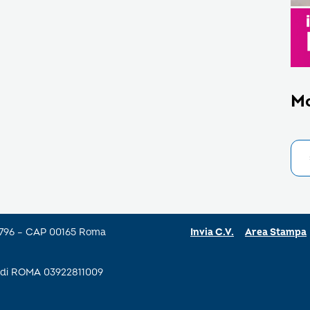
M
a 796 – CAP 00165 Roma
Invia C.V.
Area Stampa
se di ROMA 03922811009