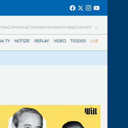
ampa
Comunicati Stampa
Newsletter
App
Contatti
DA TV
NOTIZIE
REPLAY
VIDEO
TG2000
LIVE