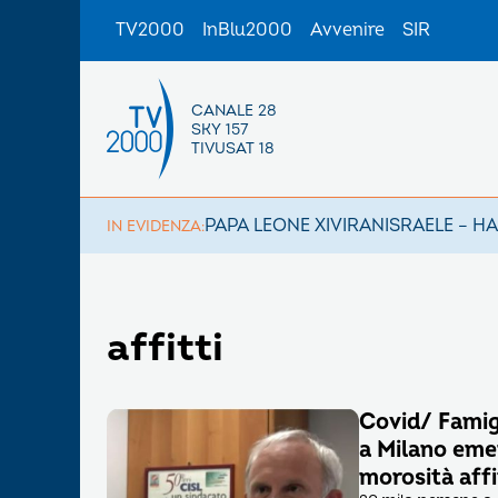
TV2000
InBlu2000
Avvenire
SIR
CANALE 28
SKY 157
TIVUSAT 18
PAPA LEONE XIV
IRAN
ISRAELE – H
IN EVIDENZA:
affitti
Covid/ Famigli
a Milano em
morosità affi