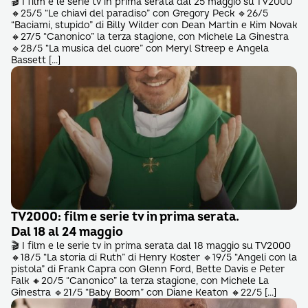
🎬 I film e le serie tv in prima serata dal 25 maggio su TV2000
🔸25/5 “Le chiavi del paradiso” con Gregory Peck 🔹26/5
“Baciami, stupido” di Billy Wilder con Dean Martin e Kim Novak
🔸27/5 “Canonico” la terza stagione, con Michele La Ginestra
🔹28/5 “La musica del cuore” con Meryl Streep e Angela
Bassett […]
TV2000: film e serie tv in prima serata.
Dal 18 al 24 maggio
🎬 I film e le serie tv in prima serata dal 18 maggio su TV2000
🔸18/5 “La storia di Ruth” di Henry Koster 🔹19/5 “Angeli con la
pistola” di Frank Capra con Glenn Ford, Bette Davis e Peter
Falk 🔸20/5 “Canonico” la terza stagione, con Michele La
Ginestra 🔹21/5 “Baby Boom” con Diane Keaton 🔸22/5 […]