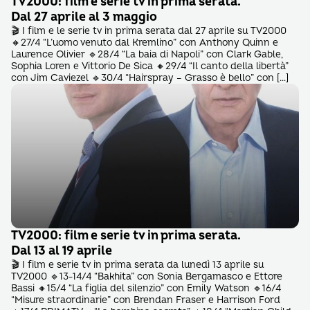
TV2000: film e serie tv in prima serata.
Dal 27 aprile al 3 maggio
🎬 I film e le serie tv in prima serata dal 27 aprile su TV2000
🔸27/4 “L’uomo venuto dal Kremlino” con Anthony Quinn e
Laurence Olivier 🔹28/4 “La baia di Napoli” con Clark Gable,
Sophia Loren e Vittorio De Sica 🔸29/4 “Il canto della libertà”
con Jim Caviezel 🔹30/4 “Hairspray – Grasso è bello” con […]
TV2000: film e serie tv in prima serata.
Dal 13 al 19 aprile
🎬 I film e serie tv in prima serata da lunedì 13 aprile su
TV2000 🔹13-14/4 “Bakhita” con Sonia Bergamasco e Ettore
Bassi 🔸15/4 “La figlia del silenzio” con Emily Watson 🔹16/4
“Misure straordinarie” con Brendan Fraser e Harrison Ford