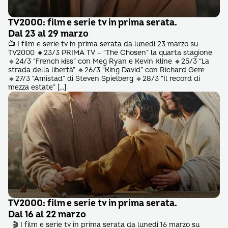
TV2000: film e serie tv in prima serata.
Dal 23 al 29 marzo
📺 I film e serie tv in prima serata da lunedì 23 marzo su
TV2000 🔸23/3 PRIMA TV – “The Chosen” la quarta stagione
🔹24/3 “French kiss” con Meg Ryan e Kevin Kline 🔸25/3 “La
strada della libertà” 🔹26/3 “King David” con Richard Gere
🔸27/3 “Amistad” di Steven Spielberg 🔹28/3 “Il record di
mezza estate” […]
TV2000: film e serie tv in prima serata.
Dal 16 al 22 marzo
🎬 I film e serie tv in prima serata da lunedì 16 marzo su