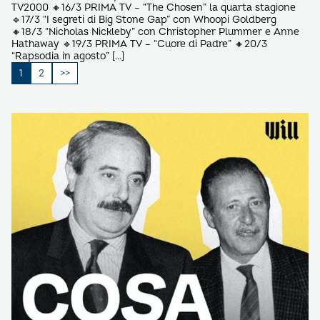
TV2000 🔸16/3 PRIMA TV – “The Chosen” la quarta stagione
🔹17/3 “I segreti di Big Stone Gap” con Whoopi Goldberg
🔸18/3 “Nicholas Nickleby” con Christopher Plummer e Anne
Hathaway 🔹19/3 PRIMA TV – “Cuore di Padre” 🔸20/3
“Rapsodia in agosto” […]
Paginazione
1
2
degli
articoli