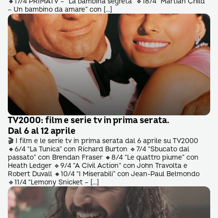
🔸17/4 PRIMATV – “La bambina segreta” 🔹18/4 “Martian Child
– Un bambino da amare” con […]
TV2000: film e serie tv in prima serata.
Dal 6 al 12 aprile
🎬 I film e le serie tv in prima serata dal 6 aprile su TV2000
🔸6/4 “La Tunica” con Richard Burton 🔹7/4 “Sbucato dal
passato” con Brendan Fraser 🔸8/4 “Le quattro piume” con
Heath Ledger 🔹9/4 “A Civil Action” con John Travolta e
Robert Duvall 🔸10/4 “I Miserabili” con Jean-Paul Belmondo
🔹11/4 “Lemony Snicket – […]