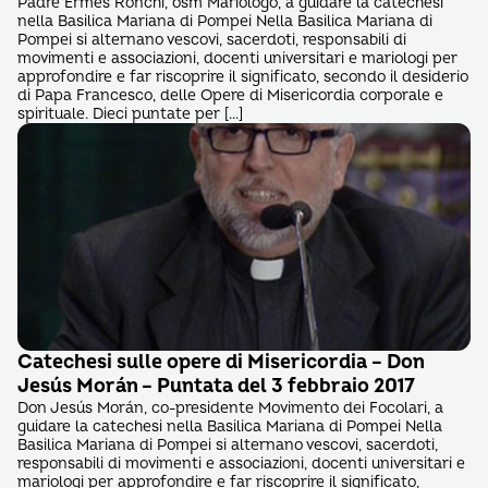
Padre Ermes Ronchi, osm Mariologo, a guidare la catechesi
nella Basilica Mariana di Pompei Nella Basilica Mariana di
Pompei si alternano vescovi, sacerdoti, responsabili di
movimenti e associazioni, docenti universitari e mariologi per
approfondire e far riscoprire il significato, secondo il desiderio
di Papa Francesco, delle Opere di Misericordia corporale e
spirituale. Dieci puntate per […]
Catechesi sulle opere di Misericordia – Don
Jesús Morán – Puntata del 3 febbraio 2017
Don Jesús Morán, co-presidente Movimento dei Focolari, a
guidare la catechesi nella Basilica Mariana di Pompei Nella
Basilica Mariana di Pompei si alternano vescovi, sacerdoti,
responsabili di movimenti e associazioni, docenti universitari e
mariologi per approfondire e far riscoprire il significato,