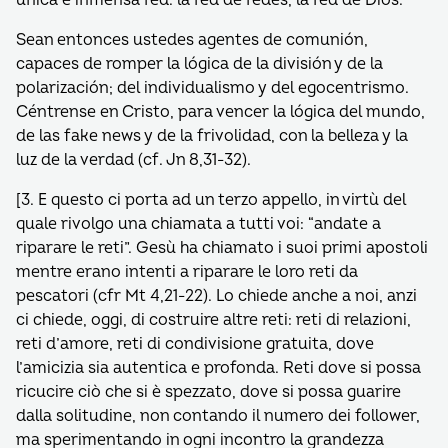
única e inmensa red: la red de redes, la red de Dios.
Sean entonces ustedes agentes de comunión,
capaces de romper la lógica de la división y de la
polarización; del individualismo y del egocentrismo.
Céntrense en Cristo, para vencer la lógica del mundo,
de las fake news y de la frivolidad, con la belleza y la
luz de la verdad (cf. Jn 8,31-32).
[3. E questo ci porta ad un terzo appello, in virtù del
quale rivolgo una chiamata a tutti voi: “andate a
riparare le reti”. Gesù ha chiamato i suoi primi apostoli
mentre erano intenti a riparare le loro reti da
pescatori (cfr Mt 4,21-22). Lo chiede anche a noi, anzi
ci chiede, oggi, di costruire altre reti: reti di relazioni,
reti d’amore, reti di condivisione gratuita, dove
l’amicizia sia autentica e profonda. Reti dove si possa
ricucire ciò che si è spezzato, dove si possa guarire
dalla solitudine, non contando il numero dei follower,
ma sperimentando in ogni incontro la grandezza