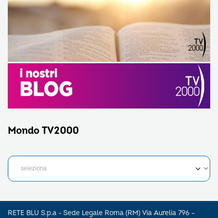
Mondo TV2000
RETE BLU S.p.a - Sede Legale Roma (RM) Via Aurelia 796 –