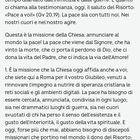
tempo dilaniato dall’inimicizia e dalle guerre. E quanto
ci chiama alla testimonianza, oggi, il saluto del Risorto:
«Pace a voi!» (Gv 20,19). La pace sia con tutti noi. Nei
nostri cuori e nel nostro agire.
Questa è la missione della Chiesa: annunciare al
mondo la pace! La pace che viene dal Signore, che ha
vinto la morte, che ci porta il perdono di Dio, che ci
dona la vita del Padre, che ci indica la via dell’Amore!
1. È la missione che la Chiesa oggi affida anche a voi;
che siete qui a Roma per il vostro Giubileo; venuti a
rinnovare l’impegno a nutrire di speranza cristiana le
reti sociali e gli ambienti digitali. La pace ha bisogno di
essere cercata, annunciata, condivisa in ogni luogo;
sia nei drammatici luoghi di guerra, sia nei cuori
svuotati di chi ha perso il senso dell’esistenza e il
gusto dell’interiorità, il gusto della vita spirituale. E
oggi, forse più che mai, abbiamo bisogno di discepoli
missionari che portino nel mondo il dono del Risorto;