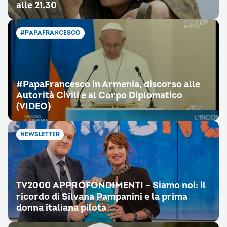
alle 21.30
#PAPAFRANCESCO
#PapaFrancesco in Armenia, discorso alle
Autorità Civili e al Corpo Diplomatico
(VIDEO)
NEWSLETTER
TV2000 APPROFONDIMENTI – Siamo noi: il
ricordo di Silvana Pampanini e la prima
donna italiana pilota