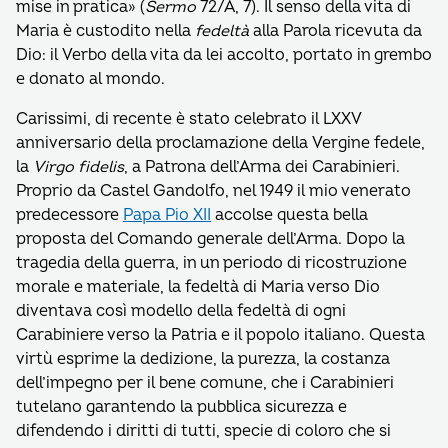
mise in pratica» (
Sermo
72/A, 7). Il senso della vita di
Maria è custodito nella
fedeltà
alla Parola ricevuta da
Dio: il Verbo della vita da lei accolto, portato in grembo
e donato al mondo.
Carissimi, di recente è stato celebrato il LXXV
anniversario della proclamazione della Vergine fedele,
la
Virgo fidelis
, a Patrona dell’Arma dei Carabinieri.
Proprio da Castel Gandolfo, nel 1949 il mio venerato
predecessore
Papa Pio XII
accolse questa bella
proposta del Comando generale dell’Arma. Dopo la
tragedia della guerra, in un periodo di ricostruzione
morale e materiale, la fedeltà di Maria verso Dio
diventava così modello della fedeltà di ogni
Carabiniere verso la Patria e il popolo italiano. Questa
virtù esprime la dedizione, la purezza, la costanza
dell’impegno per il bene comune, che i Carabinieri
tutelano garantendo la pubblica sicurezza e
difendendo i diritti di tutti, specie di coloro che si