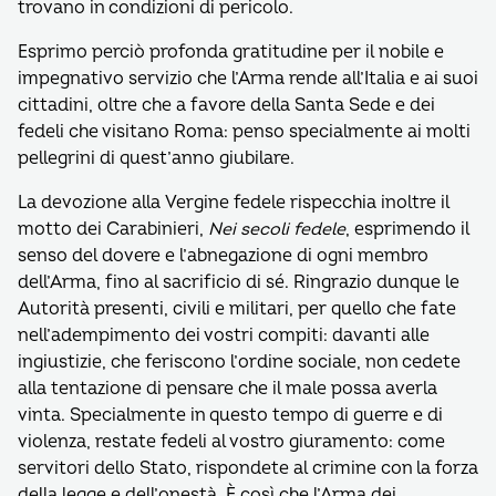
trovano in condizioni di pericolo.
Esprimo perciò profonda gratitudine per il nobile e
impegnativo servizio che l’Arma rende all’Italia e ai suoi
cittadini, oltre che a favore della Santa Sede e dei
fedeli che visitano Roma: penso specialmente ai molti
pellegrini di quest’anno giubilare.
La devozione alla Vergine fedele rispecchia inoltre il
motto dei Carabinieri,
Nei secoli fedele
, esprimendo il
senso del dovere e l’abnegazione di ogni membro
dell’Arma, fino al sacrificio di sé. Ringrazio dunque le
Autorità presenti, civili e militari, per quello che fate
nell’adempimento dei vostri compiti: davanti alle
ingiustizie, che feriscono l’ordine sociale, non cedete
alla tentazione di pensare che il male possa averla
vinta. Specialmente in questo tempo di guerre e di
violenza, restate fedeli al vostro giuramento: come
servitori dello Stato, rispondete al crimine con la forza
della legge e dell’onestà. È così che l’Arma dei