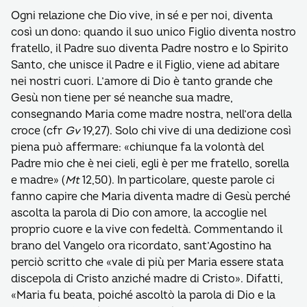
Ogni relazione che Dio vive, in sé e per noi, diventa
così un dono: quando il suo unico Figlio diventa nostro
fratello, il Padre suo diventa Padre nostro e lo Spirito
Santo, che unisce il Padre e il Figlio, viene ad abitare
nei nostri cuori. L’amore di Dio è tanto grande che
Gesù non tiene per sé neanche sua madre,
consegnando Maria come madre nostra, nell’ora della
croce (cfr
Gv
19,27). Solo chi vive di una dedizione così
piena può affermare: «chiunque fa la volontà del
Padre mio che è nei cieli, egli è per me fratello, sorella
e madre» (
Mt
12,50). In particolare, queste parole ci
fanno capire che Maria diventa madre di Gesù perché
ascolta la parola di Dio con amore, la accoglie nel
proprio cuore e la vive con fedeltà. Commentando il
brano del Vangelo ora ricordato, sant’Agostino ha
perciò scritto che «vale di più per Maria essere stata
discepola di Cristo anziché madre di Cristo». Difatti,
«Maria fu beata, poiché ascoltò la parola di Dio e la