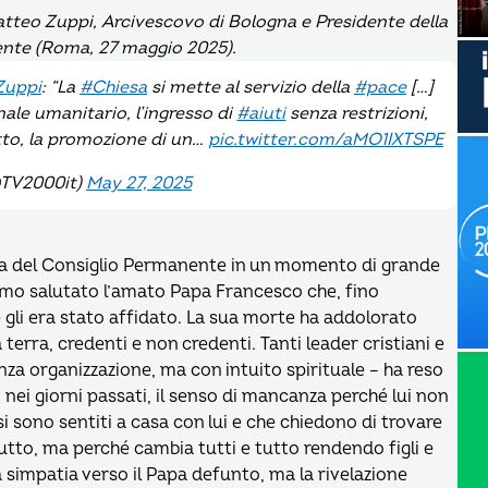
Matteo Zuppi, Arcivescovo di Bologna e Presidente della
nente (Roma, 27 maggio 2025).
Zuppi
: “La
#Chiesa
si mette al servizio della
#pace
[…]
nale umanitario, l’ingresso di
#aiuti
senza restrizioni,
tto, la promozione di un…
pic.twitter.com/aMO1IXTSPE
@TV2000it)
May 27, 2025
ria del Consiglio Permanente in un momento di grande
mo salutato l’amato Papa Francesco che, fino
he gli era stato affidato. La sua morte ha addolorato
lla terra, credenti e non credenti. Tanti leader cristiani e
nza organizzazione, ma con intuito spirituale – ha reso
nei giorni passati, il senso di mancanza perché lui non
 si sono sentiti a casa con lui e che chiedono di trovare
utto, ma perché cambia tutti e tutto rendendo figli e
 simpatia verso il Papa defunto, ma la rivelazione