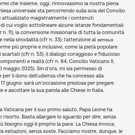
rrei che insieme, oggi, rinnovassimo la nostra piena
hiesa universale sta percorrendo sulla scia del Concilio
e attualizzato magistralmente i contenuti
, di cui voglio sottolineare alcune istanze fondamentali:
fr n. 11); la conversione missionaria di tutta la comunità
 e nella sinodalità (cfr n. 33); l’attenzione al
sensus
forme più proprie e inclusive, come la pietà popolare
i scartati (cfr n. 53); il dialogo coraggioso e fiducioso
ponenti e realtà (cfr n. 84; Concilio Vaticano II,
10 maggio 2025). Sin d’ora, mi sia permesso di
per il dono dell’udienza che ha concesso alla
 17 giugno: sarà un’occasione preziosa per pregare
 e ascoltare la sua parola alle Chiese in Italia.
ca Vaticana per il suo primo saluto, Papa Leone ha
o risorto. Basta allargare lo sguardo per dire, senza
iù bisogno oggi è proprio la pace. La Chiesa invoca,
za esitazioni, senza soste. Facciamo nostre, dunque, le