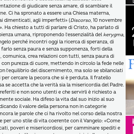
tazione di giudicare senza amare, di scambiare il
une. Ci ha spronato a essere una Chiesa materna,
i dimenticati, agli imperfetti» (
Discorso
, 10 novembre
 Ha chiesto a tutti di parlare di Cristo, ha parlato di
ienza umana, riproponendo l’essenzialità del
kerygma
,
elo perché incontri oggi la ricerca di speranza, di
i farlo senza paura e senza supponenza, forti della
, comunica, crea relazioni con tutti, senza paura di
 con purezza di cuore, mettendo in circolo la fede nelle
on l’equilibrio del discernimento, ma solo se sbilanciati
per cercare la pecora che si è perduta. Il fratello
a se accetta che la verità sia la misericordia del Padre.
eferiti e non sono utenti e che servirli è richiesto a
ente sociale. Ha difeso la vita dal suo inizio al suo
dicando il valore della persona non in categorie
ncora le parole che ci ha rivolto nel corso della nostra
 per uno stile di vita coerente con il Vangelo: «Come
accati, poveri e misericordiosi, per camminare spediti e