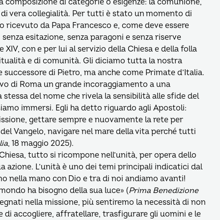
na composizione di categorie o esigenze: la comunione,
io di vera collegialità. Per tutti è stato un momento di
nto ricevuto da Papa Francesco e, come deve essere
, senza esitazione, senza paragoni e senza riserve
XIV, con e per lui al servizio della Chiesa e della folla
tualità e di comunità. Gli diciamo tutta la nostra
 successore di Pietro, ma anche come Primate d’Italia.
ovo di Roma un grande incoraggiamento a una
 stessa del nome che rivela la sensibilità alle sfide del
siamo immersi. Egli ha detto riguardo agli Apostoli:
issione, gettare sempre e nuovamente la rete per
el Vangelo, navigare nel mare della vita perché tutti
ia
, 18 maggio 2025).
a Chiesa, tutto si ricompone nell’unità, per opera dello
sua azione. L’unità è uno dei temi principali indicatici dal
o nella mano con Dio e tra di noi andiamo avanti!
l mondo ha bisogno della sua luce» (
Prima Benedizione
gnati nella missione, più sentiremo la necessità di non
di accogliere, affratellare, trasfigurare gli uomini e le