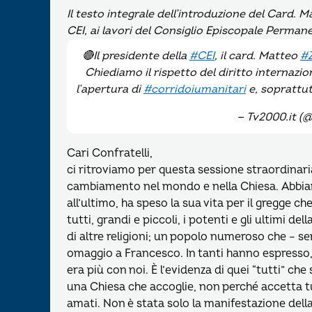
Il testo integrale dell’introduzione del Card. 
CEI, ai lavori del Consiglio Episcopale Perma
🔴Il presidente della
#CEI
, il card. Matteo
#
Chiediamo il rispetto del diritto internazio
l’apertura di
#corridoiumanitari
e, soprattu
— Tv2000.it (
Cari Confratelli,
ci ritroviamo per questa sessione straordina
cambiamento nel mondo e nella Chiesa. Abbia
all’ultimo, ha speso la sua vita per il gregge c
tutti, grandi e piccoli, i potenti e gli ultimi de
di altre religioni; un popolo numeroso che – se
omaggio a Francesco. In tanti hanno espresso, 
era più con noi. È l’evidenza di quei “tutti” che
una Chiesa che accoglie, non perché accetta t
amati. Non è stata solo la manifestazione della