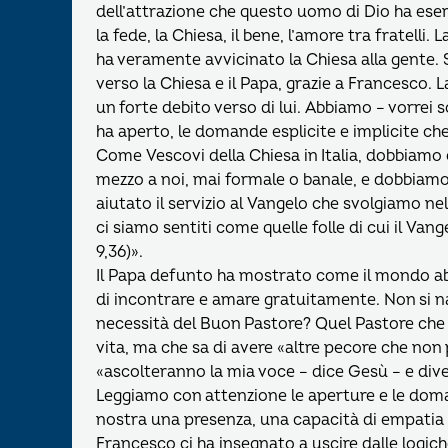
dell’attrazione che questo uomo di Dio ha eser
la fede, la Chiesa, il bene, l’amore tra fratell
ha veramente avvicinato la Chiesa alla gente.
verso la Chiesa e il Papa, grazie a Francesco. La
un forte debito verso di lui. Abbiamo – vorrei s
ha aperto, le domande esplicite e implicite ch
Come Vescovi della Chiesa in Italia, dobbiamo 
mezzo a noi, mai formale o banale, e dobbiamo
aiutato il servizio al Vangelo che svolgiamo n
ci siamo sentiti come quelle folle di cui il V
9,36)».
Il Papa defunto ha mostrato come il mondo abbi
di incontrare e amare gratuitamente. Non si 
necessità del Buon Pastore? Quel Pastore che 
vita, ma che sa di avere «altre pecore che no
«ascolteranno la mia voce – dice Gesù – e dive
Leggiamo con attenzione le aperture e le doma
nostra una presenza, una capacità di empatia
Francesco ci ha insegnato a uscire dalle logiche