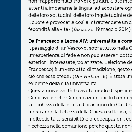
non frapporre nulla tra voi e gli altri. Siate int
attenti a impararne la lingua, ad accostare og
delle loro solitudini, delle loro inquietudini e 
il cuore e provocarle così a intraprendere un 
fecondità alla vita» (
Discorso
, 19 maggio 2014).
Da Francesco a Leone XIV: universalità e co
Il passaggio di un Vescovo, soprattutto nella C
un’esperienza di fede e non può essere ridotto
esteriori, interessate, polarizzate. L’elezione 
Francesco) è un vero atto di tradizione, gesto 
ciò che essa crede» (
Dei Verbum
, 8). È stata 
evidente della sua universalità.
Questa universalità ho avuto modo di sperim
Conclave e nelle Congregazioni che lo hanno p
la ricchezza della storia di ciascuno dei Cardi
mostrando la bellezza della Chiesa cattolica, 
molteplicità di sensibilità e preoccupazioni, 
ricchezza nella comunione perché questa non o