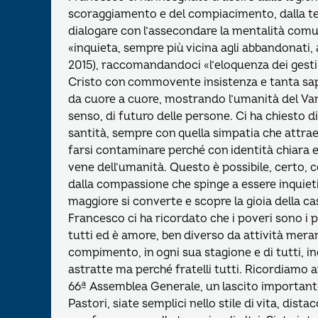
scoraggiamento e del compiacimento, dalla ten
dialogare con l’assecondare la mentalità com
«inquieta, sempre più vicina agli abbandonati, a
2015), raccomandandoci «l’eloquenza dei gesti».
Cristo con commovente insistenza e tanta sap
da cuore a cuore, mostrando l’umanità del Vang
senso, di futuro delle persone. Ci ha chiesto d
santità, sempre con quella simpatia che attrae
farsi contaminare perché con identità chiara e
vene dell’umanità. Questo è possibile, certo, c
dalla compassione che spinge a essere inquieti 
maggiore si converte e scopre la gioia della cas
Francesco ci ha ricordato che i poveri sono i pr
tutti ed è amore, ben diverso da attività meram
compimento, in ogni sua stagione e di tutti, in
astratte ma perché fratelli tutti. Ricordiamo a
66ª Assemblea Generale, un lascito importante
Pastori, siate semplici nello stile di vita, dist