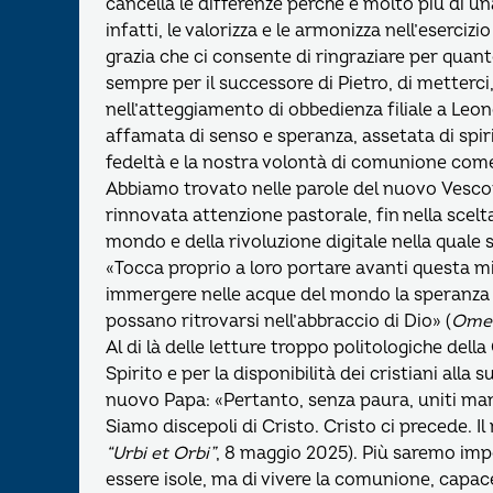
cancella le differenze perché è molto più di u
infatti, le valorizza e le armonizza nell’eserciz
grazia che ci consente di ringraziare per qua
sempre per il successore di Pietro, di metterci
nell’atteggiamento di obbedienza filiale a Leone 
affamata di senso e speranza, assetata di spiri
fedeltà e la nostra volontà di comunione come
Abbiamo trovato nelle parole del nuovo Vesc
rinnovata attenzione pastorale, fin nella scelta
mondo e della rivoluzione digitale nella quale 
«Tocca proprio a loro portare avanti questa m
immergere nelle acque del mondo la speranza d
possano ritrovarsi nell’abbraccio di Dio» (
Omel
Al di là delle letture troppo politologiche dell
Spirito e per la disponibilità dei cristiani alla 
nuovo Papa: «Pertanto, senza paura, uniti man
Siamo discepoli di Cristo. Cristo ci precede. I
“Urbi et Orbi”
, 8 maggio 2025). Più saremo impe
essere isole, ma di vivere la comunione, capace 