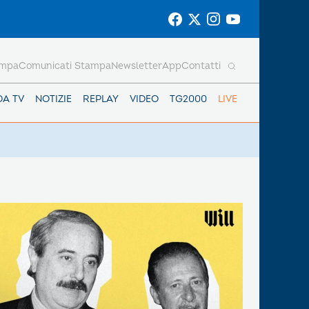
ampa
Comunicati Stampa
Newsletter
App
Contatti
DA TV
NOTIZIE
REPLAY
VIDEO
TG2000
LIVE