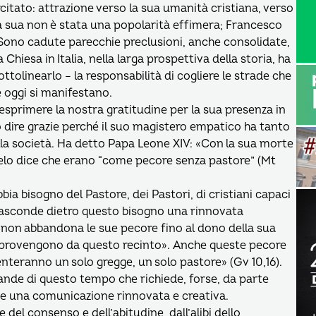
citato: attrazione verso la sua umanità cristiana, verso
i. La sua non è stata una popolarità effimera; Francesco
 Sono cadute parecchie preclusioni, anche consolidate,
 Chiesa in Italia, nella larga prospettiva della storia, ha
ottolinearlo – la responsabilità di cogliere le strade che
e oggi si manifestano.
esprimere la nostra gratitudine per la sua presenza in
 dire grazie perché il suo magistero empatico ha tanto
ella società. Ha detto Papa Leone XIV: «Con la sua morte
angelo dice che erano “come pecore senza pastore” (Mt
a bisogno del Pastore, dei Pastori, di cristiani capaci
nasconde dietro questo bisogno una rinnovata
non abbandona le sue pecore fino al dono della sua
n provengono da questo recinto». Anche queste pecore
nteranno un solo gregge, un solo pastore» (Gv 10,16).
nde di questo tempo che richiede, forse, da parte
 e una comunicazione rinnovata e creativa.
 del consenso e dell’abitudine, dall’alibi dello