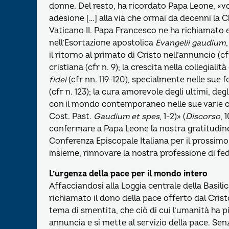
donne. Del resto, ha ricordato Papa Leone, «vo
adesione […] alla via che ormai da decenni la C
Vaticano II. Papa Francesco ne ha richiamato 
nell’Esortazione apostolica
Evangelii gaudium
il ritorno al primato di Cristo nell’annuncio (c
cristiana (cfr n. 9); la crescita nella collegialità
fidei
(cfr nn. 119-120), specialmente nelle sue 
(cfr n. 123); la cura amorevole degli ultimi, degl
con il mondo contemporaneo nelle sue varie com
Cost. Past.
Gaudium et spes
, 1-2)» (
Discorso
, 
confermare a Papa Leone la nostra gratitudine 
Conferenza Episcopale Italiana per il prossimo
insieme, rinnovare la nostra professione di fede
L’urgenza della pace per il mondo intero
Affacciandosi alla Loggia centrale della Basili
richiamato il dono della pace offerto dal Crist
tema di smentita, che ciò di cui l’umanità ha p
annuncia e si mette al servizio della pace. Sen