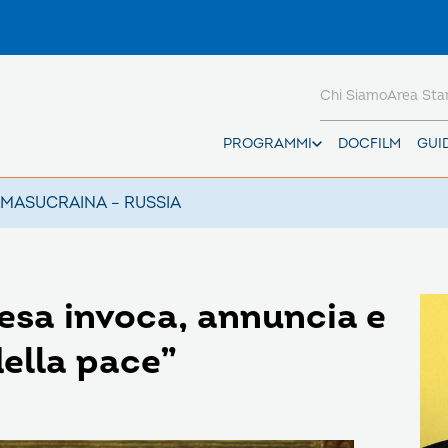
Chi Siamo
Area St
PROGRAMMI
DOCFILM
GUI
AMAS
UCRAINA – RUSSIA
esa invoca, annuncia e
della pace”