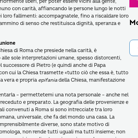
eriormente liberi, per poter essere vicini alla gente,
nuno con carità, affiancando le persone lungo le notti
dei loro fallimenti: accompagnatele, fino a riscaldare loro
M
cammino di senso che restituisca dignità, speranza e
munione
hiesa di Roma che presiede nella carità, è
 alle sole interpretazioni umane, spesso distorcenti,
del successore di Pietro (e quindi anche di Papa
con cui la Chiesa trasmette «tutto ciò che essa è, tutto
una vera e propria
epifania
della Chiesa, manifestazione
entarla – permettetemi una nota personale – anche nel
receduto e preparato. La geografia delle provenienze e
nali convenuti a Roma si sono intrecciate tra loro
romana, universale, che fa del mondo una casa. La
comprensibilmente diverse, sono state motivo di
mologa, non rende tutti uguali ma tutti insieme; non