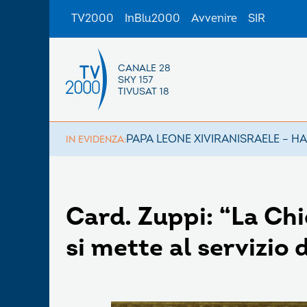
TV2000
InBlu2000
Avvenire
SIR
CANALE 28
SKY 157
TIVUSAT 18
PAPA LEONE XIV
IRAN
ISRAELE – H
IN EVIDENZA:
Card. Zuppi: “La Chi
si mette al servizio 