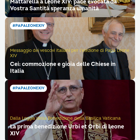
Mattarella a Leone XIV: pace evocata da
Vostra Santità speranza umanità
#PAPALEONEXIV
Messaggio dei vescovi italiani per l'elezione di Papa Leone
XIV
Cei: commozione e gioia delle Chiese in
Italia
#PAPALEONEXIV
Dalla Loggia della Benedizione della Basilica Vaticana
La prima benedizione Urbi et Orbi di Leone
XIV