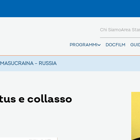
Chi Siamo
Area St
PROGRAMMI
DOCFILM
GUI
AMAS
UCRAINA – RUSSIA
tus e collasso