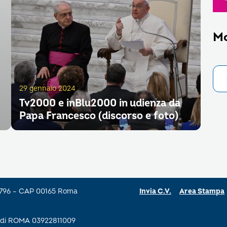
M
29 gennaio 2024
Tv2000 e inBlu2000 in udienza da
Papa Francesco (discorso e foto)
a 796 – CAP 00165 Roma
Invia C.V.
Area Stampa
se di ROMA 03922811009