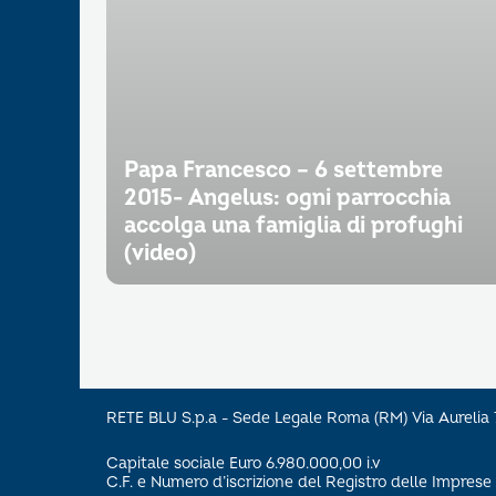
Papa Francesco – 6 settembre
2015- Angelus: ogni parrocchia
accolga una famiglia di profughi
(video)
RETE BLU S.p.a - Sede Legale Roma (RM) Via Aureli
Capitale sociale Euro 6.980.000,00 i.v
C.F. e Numero d’iscrizione del Registro delle Impre