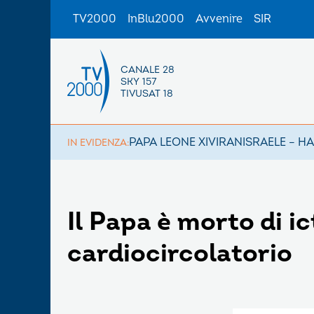
TV2000
InBlu2000
Avvenire
SIR
CANALE 28
SKY 157
TIVUSAT 18
PAPA LEONE XIV
IRAN
ISRAELE – H
IN EVIDENZA:
Il Papa è morto di ic
cardiocircolatorio