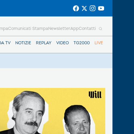
ampa
Comunicati Stampa
Newsletter
App
Contatti
DA TV
NOTIZIE
REPLAY
VIDEO
TG2000
LIVE