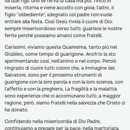
ha due figli: uno se ne va di casa ma poi, finito in
miseria, ritorna e viene accolto con gioia; l’altro, il
figlio “obbediente”, sdegnato col padre non vuole
entrare alla festa. Così Gesù rivela il cuore di Dio:
sempre misericordioso verso tutti; guarisce le nostre
ferite perché possiamo amarci come fratelli.
Carissimi, viviamo questa Quaresima, tanto più nel
Giubileo, come tempo di guarigione. Anch’io la sto
sperimentando così, nell’animo e nel corpo. Perciò
ringrazio di cuore tutti coloro che, a immagine del
Salvatore, sono per il prossimo strumenti di
guarigione con la loro parola e con la loro scienza, con
l’affetto e con la preghiera. La fragilità e la malattia
sono esperienze che ci accomunano tutti; a maggior
ragione, però, siamo fratelli nella salvezza che Cristo ci
ha donato.
Confidando nella misericordia di Dio Padre,
continuiamo a pregare per la pace: nella martoriata