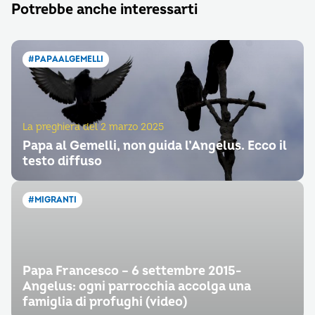
Potrebbe anche interessarti
#PAPAALGEMELLI
La preghiera del 2 marzo 2025
Papa al Gemelli, non guida l’Angelus. Ecco il
testo diffuso
#MIGRANTI
Papa Francesco – 6 settembre 2015-
Angelus: ogni parrocchia accolga una
famiglia di profughi (video)