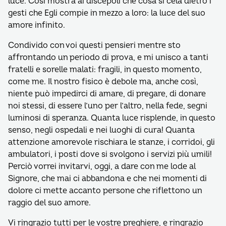
luce. Così mostra ai discepoli che cosa si cela dietro i
gesti che Egli compie in mezzo a loro: la luce del suo
amore infinito.
Condivido con voi questi pensieri mentre sto
affrontando un periodo di prova, e mi unisco a tanti
fratelli e sorelle malati: fragili, in questo momento,
come me. Il nostro fisico è debole ma, anche così,
niente può impedirci di amare, di pregare, di donare
noi stessi, di essere l’uno per l’altro, nella fede, segni
luminosi di speranza. Quanta luce risplende, in questo
senso, negli ospedali e nei luoghi di cura! Quanta
attenzione amorevole rischiara le stanze, i corridoi, gli
ambulatori, i posti dove si svolgono i servizi più umili!
Perciò vorrei invitarvi, oggi, a dare con me lode al
Signore, che mai ci abbandona e che nei momenti di
dolore ci mette accanto persone che riflettono un
raggio del suo amore.
Vi ringrazio tutti per le vostre preghiere, e ringrazio