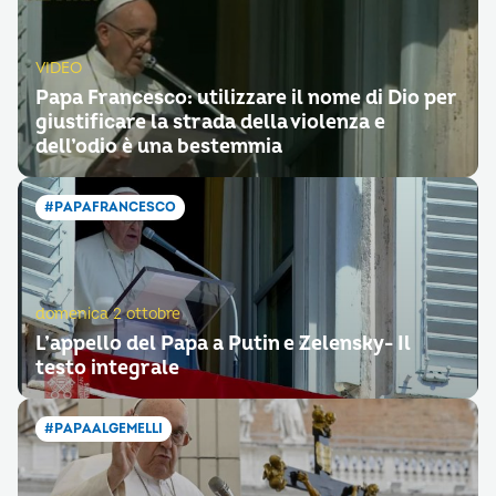
VIDEO
Papa Francesco: utilizzare il nome di Dio per
giustificare la strada della violenza e
dell’odio è una bestemmia
#PAPAFRANCESCO
domenica 2 ottobre
L’appello del Papa a Putin e Zelensky- Il
testo integrale
#PAPAALGEMELLI