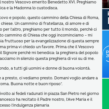
r il nostro Vescovo emerito Benedetto XVI. Preghiamo
edica e la Madonna lo custodisca.
ovo e popolo, questo cammino della Chiesa di Roma,
e chiese. Un cammino di fratellanza, di amore e di
o per l’altro, preghiamo per tutto il mondo, perchè ci
esto cammino di Chiesa che oggi incominciamo – mi
 sia fruttuoso per la evangelizzazione di questa sempre
, ma prima vi chiedo un favore. Prima che il Vescovo
 il Signore perchè mi benedica: la preghiera del popolo
cciamo in silenzio questa preghiera di voi su di me.
ondo, a tutti gli uomini e donne di buona volontà.
e a presto, ci vediamo presto. Domani voglio andare a
Roma. Buona notte e buon riposo”.
ivolto ai fedeli radunati in piazza San Pietro nel giorno
rancesco ha recitato il Padre nostro, l’Ave Maria e il
ncesso l’indulgenza plenaria