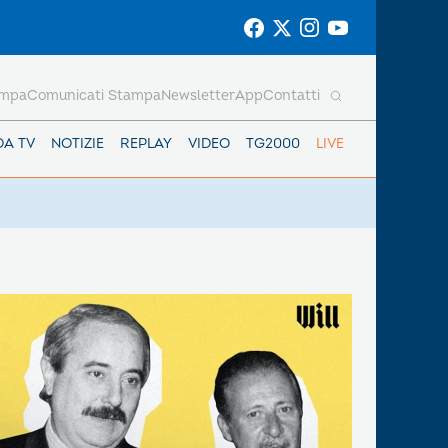
ampa
Comunicati Stampa
Newsletter
App
Contatti
DA TV
NOTIZIE
REPLAY
VIDEO
TG2000
LIVE