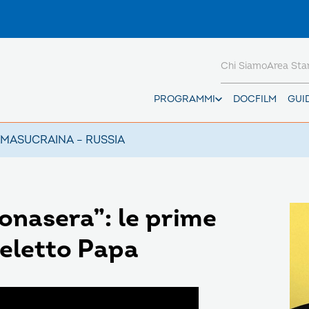
Chi Siamo
Area St
PROGRAMMI
DOCFILM
GUI
AMAS
UCRAINA – RUSSIA
uonasera”: le prime
 eletto Papa