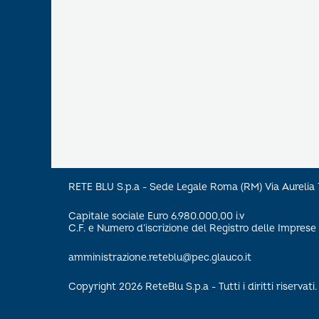
RETE BLU S.p.a - Sede Legale Roma (RM) Via Aureli
Capitale sociale Euro 6.980.000,00 i.v
C.F. e Numero d’iscrizione del Registro delle Impre
amministrazione.reteblu@pec.glauco.it
Copyright 2026 ReteBlu S.p.a - Tutti i diritti riservati.