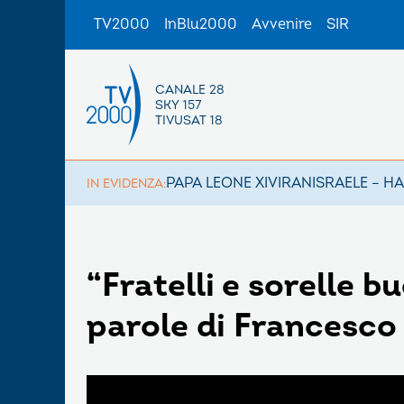
TV2000
InBlu2000
Avvenire
SIR
CANALE 28
SKY 157
TIVUSAT 18
PAPA LEONE XIV
IRAN
ISRAELE – H
IN EVIDENZA:
“Fratelli e sorelle b
parole di Francesco