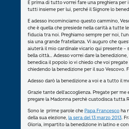
E prima di tutto vorrei fare una preghiera pe
tutti insieme per lui, perché il Signore lo ben
E adesso incominciamo questo cammino, Vesc
che è quella che presiede nella carità a tutte l
fiducia tra noi. Preghiamo sempre per noi, l’un
sia una grande fratellanza. Vi auguro che qu
aiuterà il mio cardinale vicario qui presente –
bella città… Adesso vorrei dare la benedizione
benedica il popolo io vi chiedo che voi pregate
chiedendo la benedizione per il suo Vescovo. Fa
Adesso darò la benedizione a voi e a tutto il m
Grazie tante dell’accoglienza. Pregate per me 
pregare la Madonna perchè custodisca tutta 
Sono le prime parole che
Papa Francesco
ha r
della sua elezione,
la sera del 13 marzo 2013
. F
Gloria, impartito la benedizione in latino e co