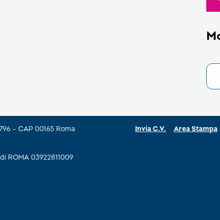
M
a 796 – CAP 00165 Roma
Invia C.V.
Area Stampa
se di ROMA 03922811009