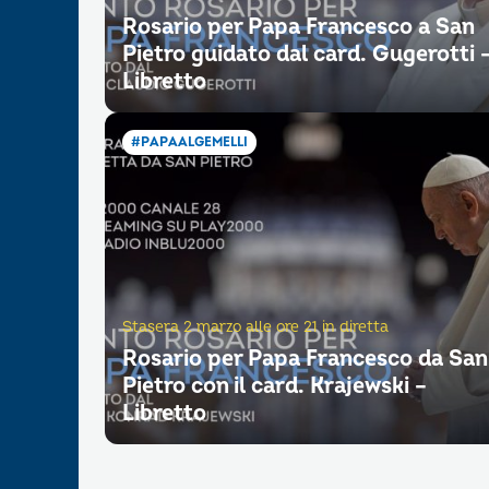
Rosario per Papa Francesco a San
Pietro guidato dal card. Gugerotti 
Libretto
#PAPAALGEMELLI
Stasera 2 marzo alle ore 21 in diretta
Rosario per Papa Francesco da San
Pietro con il card. Krajewski –
Libretto