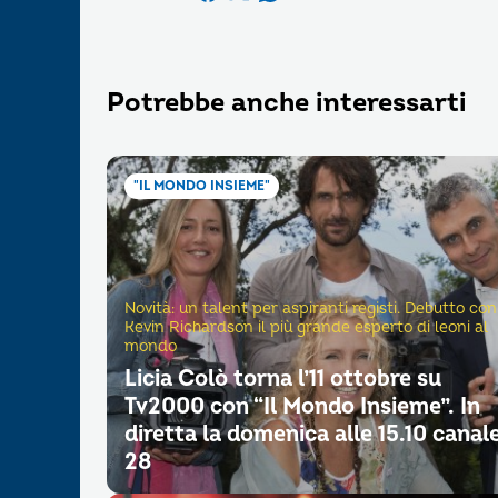
Potrebbe anche interessarti
"IL MONDO INSIEME"
Novità: un talent per aspiranti registi. Debutto con
Kevin Richardson il più grande esperto di leoni al
mondo
Licia Colò torna l’11 ottobre su
Tv2000 con “Il Mondo Insieme”. In
diretta la domenica alle 15.10 canal
28