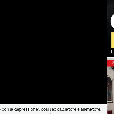
 con la depressione”, così l’ex calciatore e allenatore,