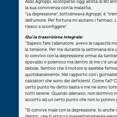
Aldo Agroppi, scomparso oggi all’età di 80 ann
la sua convivenza con la malattia.
“La depressione”, sottolineava Agroppi, è “trem
dell’umore. Per fortuna mi aiutano i farmaci. L
riesco a sconfiggere”.
Qui la trascrizione integrale:
“Sapevo fare l’allenatore, avevo le capacità m
la tensione. Per me durante la settimana era 
Io convivo con la depressione ormai da tantiss
spavaldo e polemico ma dentro di me c’è un’an
debole. Sentivo che il motore si sarebbe ferm
quotidianamente. Nel rapporto con i giornalisti,
calciatori che sono dei deficienti. Come fai? Co
certo punto ho detto basta e me ne sono torn
notti serene. Quando allenavo, non dormivo ma
accorto ad un certo punto che non lo potevo pi
“Si convive male con la depressione. Io anche
dentro, che ti attacca inaspettatamente senza