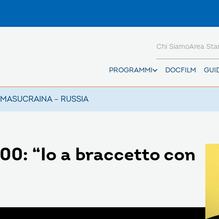
Chi Siamo
Area St
PROGRAMMI
DOCFILM
GUI
AMAS
UCRAINA – RUSSIA
00: “Io a braccetto con