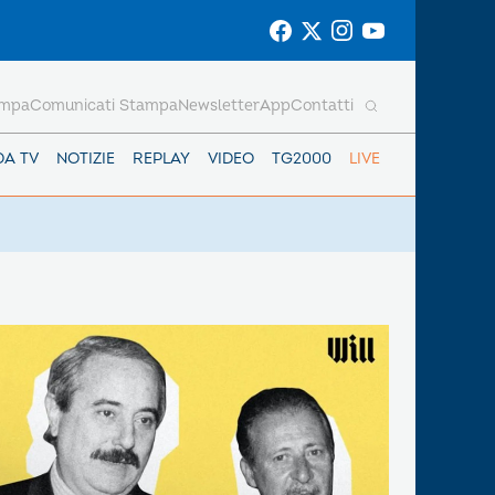
ampa
Comunicati Stampa
Newsletter
App
Contatti
DA TV
NOTIZIE
REPLAY
VIDEO
TG2000
LIVE