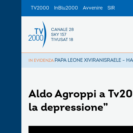
TV2000
InBlu2000
Avvenire
SIR
CANALE 28
SKY 157
TIVUSAT 18
PAPA LEONE XIV
IRAN
ISRAELE – H
IN EVIDENZA:
Aldo Agroppi a Tv20
la depressione”