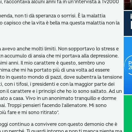
i, raccontava alcuni anni fa in un’intervista a Tv2000
enda, non ti dà speranza o sorrisi. È la malattia
o capisco che la vita è bella ma questa malattia non la
a avevo anche molti limiti. Non sopportavo lo stress e
un accumulo di ansia che mi portava alla depressione.
imi anni. Il mio carattere è questo, sembro uno
ima che mi ha portato più di una volta ad essere
ato in questo mondo di pazzi, dove subentra la tensione
 con i tifosi, i presidenti e con la maggior parte dei
n il carattere e i principi che ho io sono saltato. Ad un
ato a casa. Vivo in un anonimato tranquillo e dorme
i. Troppi pensieri facendo l’allenatore. Mi sono
ù fare e mi sono ritirato”.
 oggi continuo a convivere con questo demonio che è
 un perché. Ti guardi intorno e non ti manca niente ma