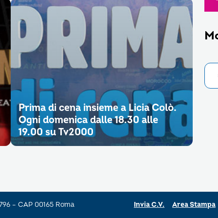
M
Prima di cena insieme a Licia Colò.
Ogni domenica dalle 18.30 alle
19.00 su Tv2000
a 796 – CAP 00165 Roma
Invia C.V.
Area Stampa