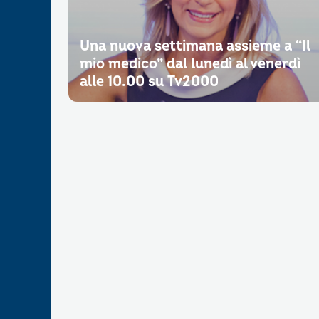
Una nuova settimana assieme a “Il
mio medico” dal lunedì al venerdì
alle 10.00 su Tv2000