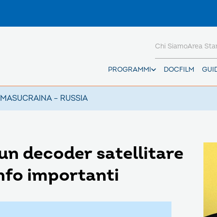
Chi Siamo
Area St
PROGRAMMI
DOCFILM
GUI
AMAS
UCRAINA – RUSSIA
n decoder satellitare
nfo importanti