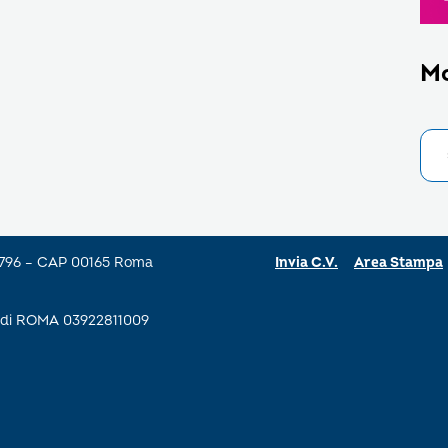
M
a 796 – CAP 00165 Roma
Invia C.V.
Area Stampa
se di ROMA 03922811009