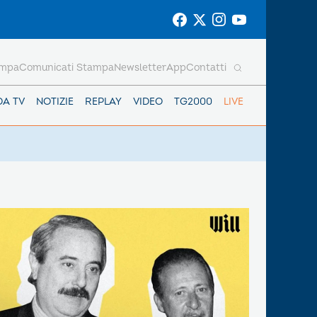
ampa
Comunicati Stampa
Newsletter
App
Contatti
DA TV
NOTIZIE
REPLAY
VIDEO
TG2000
LIVE