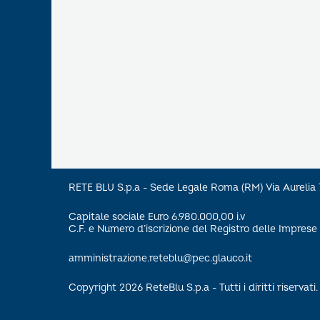
RETE BLU S.p.a - Sede Legale Roma (RM) Via Aureli
Capitale sociale Euro 6.980.000,00 i.v
C.F. e Numero d’iscrizione del Registro delle Impre
amministrazione.reteblu@pec.glauco.it
Copyright 2026 ReteBlu S.p.a - Tutti i diritti riservati.