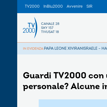
TV2000
InBlu2000
Avvenire
SIR
CANALE 28
SKY 157
TIVUSAT 18
PAPA LEONE XIV
IRAN
ISRAELE – H
IN EVIDENZA:
Guardi TV2000 con u
personale? Alcune i