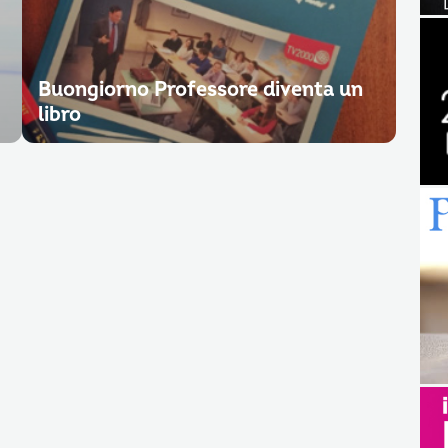
Buongiorno Professore diventa un
libro