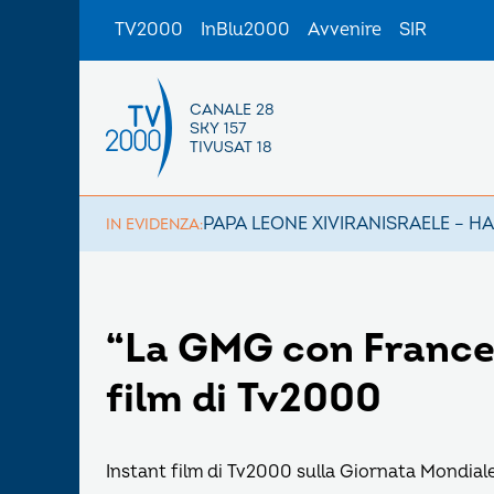
TV2000
InBlu2000
Avvenire
SIR
CANALE 28
SKY 157
TIVUSAT 18
PAPA LEONE XIV
IRAN
ISRAELE – H
IN EVIDENZA:
“La GMG con Frances
film di Tv2000
Instant film di Tv2000 sulla Giornata Mondiale