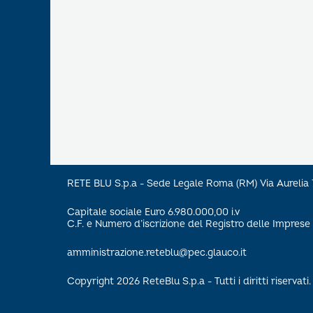
RETE BLU S.p.a - Sede Legale Roma (RM) Via Aureli
Capitale sociale Euro 6.980.000,00 i.v
C.F. e Numero d’iscrizione del Registro delle Impre
amministrazione.reteblu@pec.glauco.it
Copyright 2026 ReteBlu S.p.a - Tutti i diritti riservati.