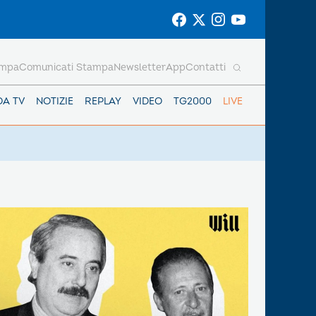
ampa
Comunicati Stampa
Newsletter
App
Contatti
DA TV
NOTIZIE
REPLAY
VIDEO
TG2000
LIVE