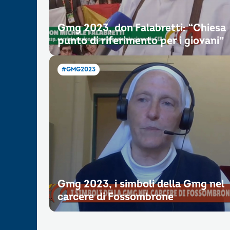
Gmg 2023, don Falabretti: “Chiesa
punto di riferimento per i giovani”
#GMG2023
Gmg 2023, i simboli della Gmg nel
carcere di Fossombrone