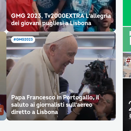
GMG 2023, Tv2000EXTRA L’allegria
dei giovani pugliesi a Lisbona
#GMG2023
Papa Francesco in Portogallo, il
saluto ai giornalisti sull’aereo
diretto a Lisbona