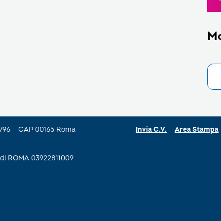
M
a 796 – CAP 00165 Roma
Invia C.V.
Area Stampa
se di ROMA 03922811009