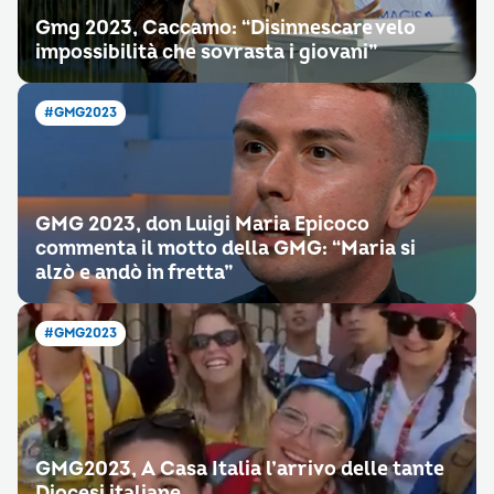
Gmg 2023, Caccamo: “Disinnescare velo
impossibilità che sovrasta i giovani”
#GMG2023
GMG 2023, don Luigi Maria Epicoco
commenta il motto della GMG: “Maria si
alzò e andò in fretta”
#GMG2023
GMG2023, A Casa Italia l’arrivo delle tante
Diocesi italiane