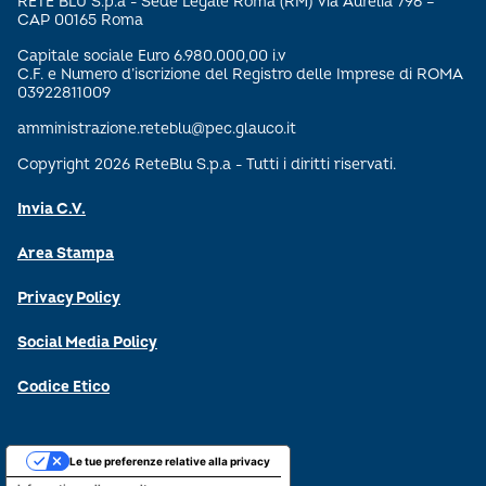
RETE BLU S.p.a - Sede Legale Roma (RM) Via Aurelia 796 –
CAP 00165 Roma
Capitale sociale Euro 6.980.000,00 i.v
C.F. e Numero d’iscrizione del Registro delle Imprese di ROMA
03922811009
amministrazione.reteblu@pec.glauco.it
Copyright 2026 ReteBlu S.p.a - Tutti i diritti riservati.
Invia C.V.
Area Stampa
Privacy Policy
Social Media Policy
Codice Etico
Le tue preferenze relative alla privacy