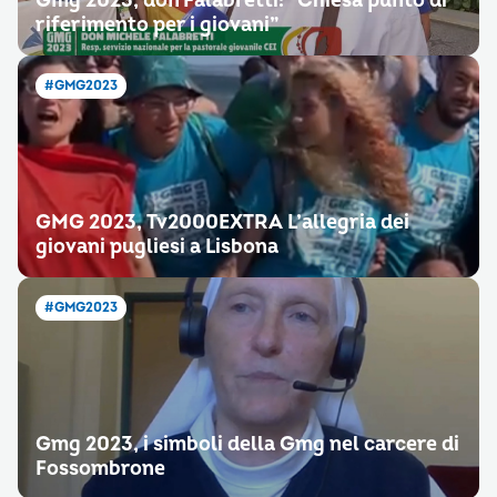
Gmg 2023, don Falabretti: “Chiesa punto di
riferimento per i giovani”
#GMG2023
GMG 2023, Tv2000EXTRA L’allegria dei
giovani pugliesi a Lisbona
#GMG2023
Gmg 2023, i simboli della Gmg nel carcere di
Fossombrone