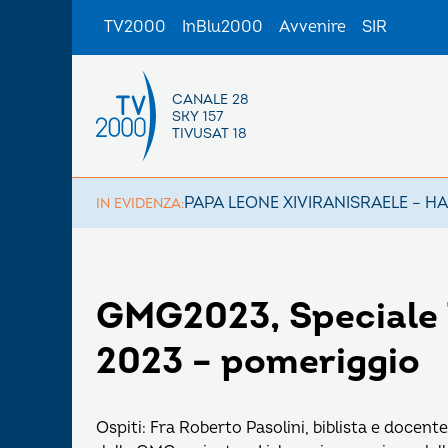
TV2000
InBlu2000
Avvenire
SIR
CANALE 28
SKY 157
TIVUSAT 18
PAPA LEONE XIV
IRAN
ISRAELE – H
IN EVIDENZA:
GMG2023, Speciale 
2023 – pomeriggio
Ospiti: Fra Roberto Pasolini, biblista e docent