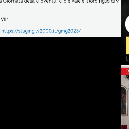
Giornata della Gioventù, Giò e Vale e il loro figlio di 9
VII”
▶
https://staging.tv2000.it/gmg2023/