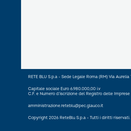
RETE BLU S.p.a - Sede Legale Roma (RM) Via Aureli
Capitale sociale Euro 6.980.000,00 i.v
C.F. e Numero d’iscrizione del Registro delle Impre
amministrazione.reteblu@pec.glauco.it
Copyright 2026 ReteBlu S.p.a - Tutti i diritti riservati.