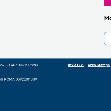
M
a 796 – CAP 00165 Roma
Invia C.V.
Area Stampa
se di ROMA 03922811009