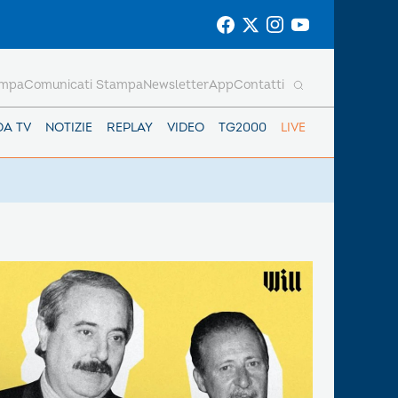
ampa
Comunicati Stampa
Newsletter
App
Contatti
DA TV
NOTIZIE
REPLAY
VIDEO
TG2000
LIVE