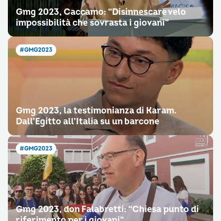
Gmg 2023, Caccamo: “Disinnescare velo
impossibilità che sovrasta i giovani”
#GMG2023
Gmg 2023, la testimonianza di Karam.
Dall’Egitto all’Italia su un barcone
#GMG2023
Gmg 2023, don Falabretti: “Chiesa punto di
riferimento per i giovani”