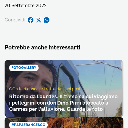
20 Settembre 2022
Condividi:
Potrebbe anche interessarti
FOTOGALLERY
COn le didascalie tratte dai suoi post
Ritorno da Lourdes. Il treno su cui viaggiano
i pellegrini con don Dino Pirri bloccato a
Cannes per l’alluvione. Guarda le foto
#PAPAFRANCESCO