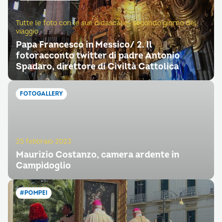
Tutte le foto con le sue didascalie- secondo giorno del
viaggio
Papa Francesco in Messico/ 2. Il
fotoracconto twitter di padre Antonio
Spadaro, direttore di Civiltà Cattolica
FOTOGALLERY
25 febbraio 2023
Maurizio Costanzo, camera ardente in
Campidoglio
#POMPEI