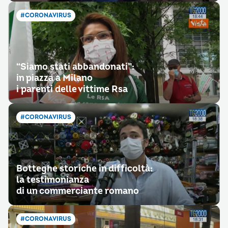
#CORONAVIRUS
“Siamo stati abbandonati”:
in piazza a Milano
i parenti delle vittime Rsa
#CORONAVIRUS
Botteghe storiche in difficoltà:
la testimonianza
di un commerciante romano
#CORONAVIRUS