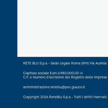
RETE BLU S.p.a - Sede Legale Roma (RM) Via Aureli
Capitale sociale Euro 6.980.000,00 i.v
C.F. e Numero d’iscrizione del Registro delle Impre
amministrazione.reteblu@pec.glauco.it
Copyright 2026 ReteBlu S.p.a - Tutti i diritti riservati.