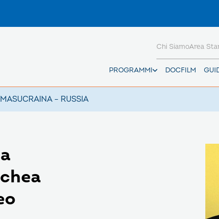
Chi Siamo
Area St
PROGRAMMI
DOCFILM
GUI
AMAS
UCRAINA – RUSSIA
ia
schea
eo