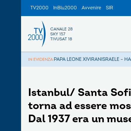
TV2000
InBlu2000
Avvenire
SIR
CANALE 28
SKY 157
TIVUSAT 18
PAPA LEONE XIV
IRAN
ISRAELE – H
IN EVIDENZA:
Istanbul/ Santa Sof
torna ad essere mo
Dal 1937 era un mus