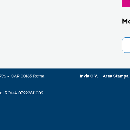
M
a 796 – CAP 00165 Roma
Invia C.V.
Area Stampa
se di ROMA 03922811009