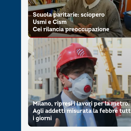
Scuola paritarie: sciopero
Usmi e Cism
Cei rilancia preoccupazione
Milano, ripresi i lavori per la metro.
Agli addetti misurata la febbre tutt
i giorni