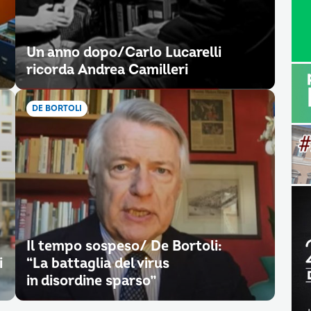
Un anno dopo/Carlo Lucarelli
ricorda Andrea Camilleri
DE BORTOLI
Il tempo sospeso/ De Bortoli:
i
“La battaglia del virus
in disordine sparso”