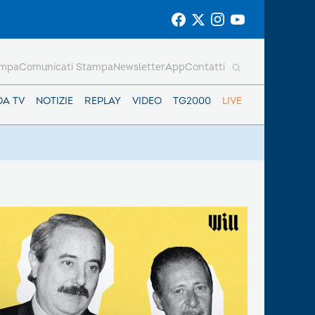
ampa
Comunicati Stampa
Newsletter
App
Contatti
DA TV
NOTIZIE
REPLAY
VIDEO
TG2000
LIVE