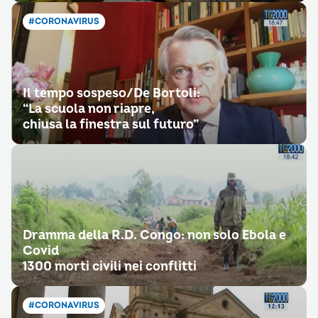
#CORONAVIRUS
Il tempo sospeso/De Bortoli:
“La scuola non riapre,
chiusa la finestra sul futuro”
Dramma della R.D. Congo: non solo Ebola e
Covid
1300 morti civili nei conflitti
#CORONAVIRUS