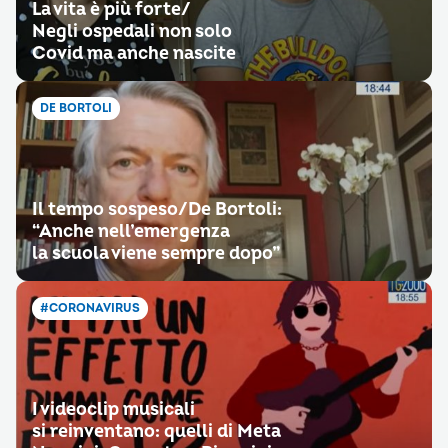
La vita è più forte/
Negli ospedali non solo
Covid ma anche nascite
DE BORTOLI
Il tempo sospeso/De Bortoli:
“Anche nell’emergenza
la scuola viene sempre dopo”
#CORONAVIRUS
I videoclip musicali
si reinventano: quelli di Meta