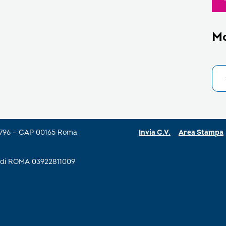
M
a 796 – CAP 00165 Roma
Invia C.V.
Area Stampa
se di ROMA 03922811009