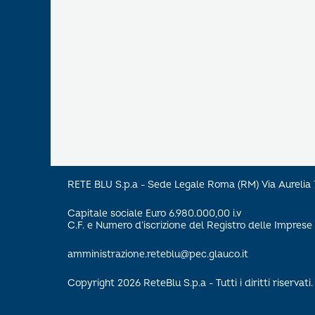
RETE BLU S.p.a - Sede Legale Roma (RM) Via Aureli
Capitale sociale Euro 6.980.000,00 i.v
C.F. e Numero d’iscrizione del Registro delle Impre
amministrazione.reteblu@pec.glauco.it
Copyright 2026 ReteBlu S.p.a - Tutti i diritti riservati.