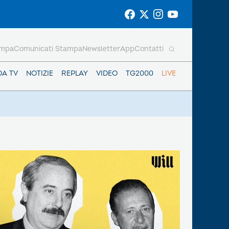
ampa
Comunicati Stampa
Newsletter
App
Contatti
DA TV
NOTIZIE
REPLAY
VIDEO
TG2000
LIVE