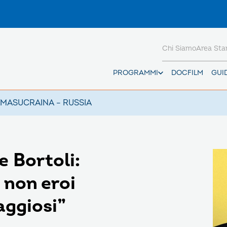
Chi Siamo
Area St
PROGRAMMI
DOCFILM
GUI
AMAS
UCRAINA – RUSSIA
 Bortoli:
 non eroi
aggiosi”