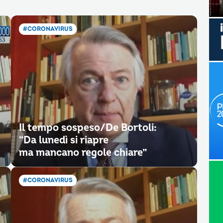
#CORONAVIRUS
Il tempo sospeso/De Bortoli:
“Da lunedì si riapre
ma mancano regole chiare”
#CORONAVIRUS