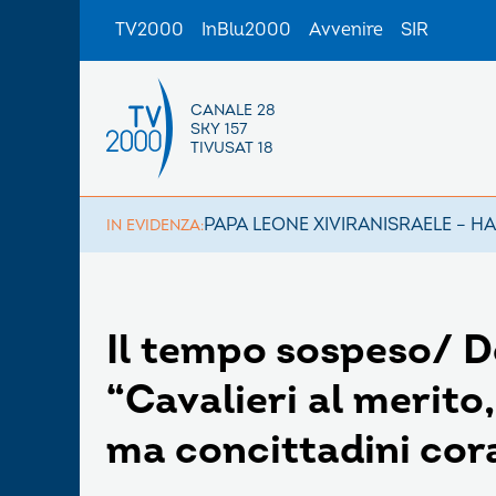
TV2000
InBlu2000
Avvenire
SIR
CANALE 28
SKY 157
TIVUSAT 18
PAPA LEONE XIV
IRAN
ISRAELE – H
IN EVIDENZA:
Il tempo sospeso/ De
“Cavalieri al merito,
ma concittadini cor