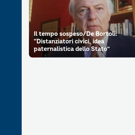
Il tempo sospeso/De Bortoli:
“Distanziatori civici, idea
paternalistica dello Stato”