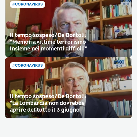
#CORONAVIRUS
Il tempo sospeso/De Bortoli:
“Memoria vittime terrorismo
Insieme nei momenti difficili”
#CORONAVIRUS
Il tempo sospeso/De Bortoli:
“La Lombardia non dovrebbe
aprire del tutto il 3 giugno