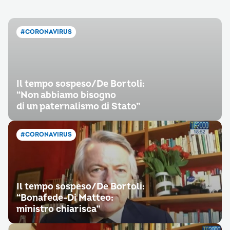
#CORONAVIRUS
Il tempo sospeso/De Bortoli:
“Non abbiamo bisogno
di un paternalismo di Stato”
#CORONAVIRUS
Il tempo sospeso/De Bortoli:
“Bonafede-Di Matteo:
ministro chiarisca”