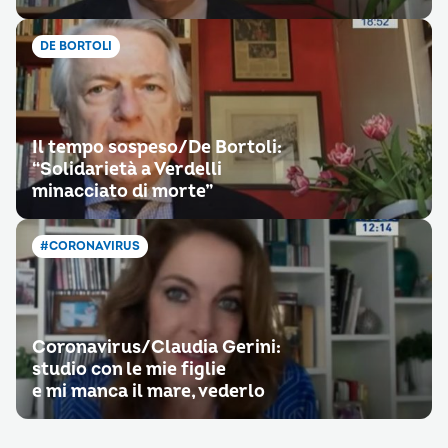
DE BORTOLI
Il tempo sospeso/De Bortoli:
“Solidarietà a Verdelli
minacciato di morte”
#CORONAVIRUS
Coronavirus/Claudia Gerini:
studio con le mie figlie
e mi manca il mare, vederlo