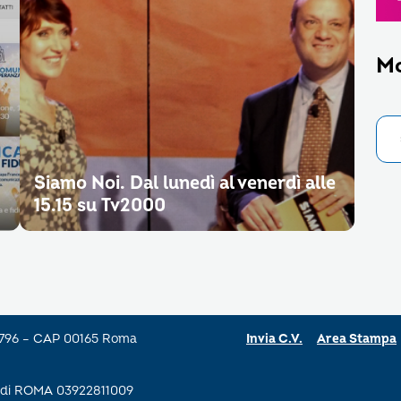
M
Siamo Noi. Dal lunedì al venerdì alle
15.15 su Tv2000
a 796 – CAP 00165 Roma
Invia C.V.
Area Stampa
se di ROMA 03922811009