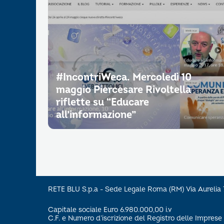
#IncontriWeca. Mercoledì 10
maggio Piercesare Rivoltella
riflette su “Educare
all’informazione”
RETE BLU S.p.a - Sede Legale Roma (RM) Via Aureli
Capitale sociale Euro 6.980.000,00 i.v
C.F. e Numero d’iscrizione del Registro delle Impre