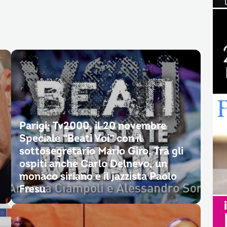
Parigi: Tv2000, il 20 novembre
Speciale “Beati Voi” con il
sottosegretario Mario Giro. Tra gli
ospiti anche Carlo Delnevo, un
monaco siriano e il jazzista Paolo
Fresu