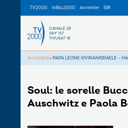
TV2000
InBlu2000
Avvenire
SIR
CANALE 28
SKY 157
TIVUSAT 18
PAPA LEONE XIV
IRAN
ISRAELE – H
IN EVIDENZA:
Soul: le sorelle Buc
Auschwitz e Paola B