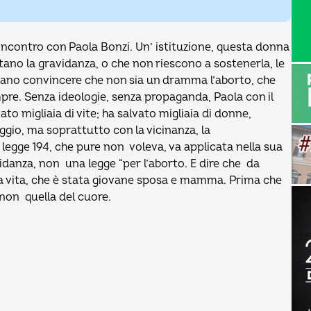
 l’incontro con Paola Bonzi. Un’ istituzione, questa donna
utano la gravidanza, o che non riescono a sostenerla, le
iano convincere che non sia un dramma l’aborto, che
mpre. Senza ideologie, senza propaganda, Paola con il
ato migliaia di vite; ha salvato migliaia di donne,
io, ma soprattutto con la vicinanza, la
legge 194, che pure non voleva, va applicata nella sua
idanza, non una legge “per l’aborto. E dire che da
sua vita, che è stata giovane sposa e mamma. Prima che
 non quella del cuore.