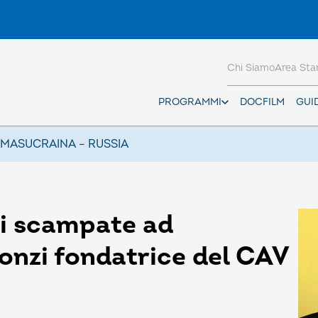
Chi Siamo
Area St
PROGRAMMI
DOCFILM
GUI
AMAS
UCRAINA – RUSSIA
ci scampate ad
onzi fondatrice del CAV