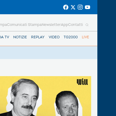
ampa
Comunicati Stampa
Newsletter
App
Contatti
DA TV
NOTIZIE
REPLAY
VIDEO
TG2000
LIVE