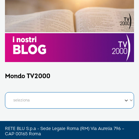
Mondo TV2000
RETE BLU S.p.a - Sede Legale Roma (RM) Via Aurelia 796 –
CAP 00165 Roma