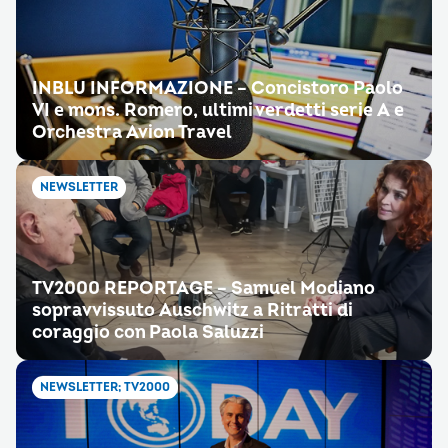
INBLU INFORMAZIONE – Concistoro Paolo
VI e mons. Romero, ultimi verdetti serie A e
Orchestra Avion Travel
NEWSLETTER
TV2000 REPORTAGE – Samuel Modiano
sopravvissuto Auschwitz a Ritratti di
coraggio con Paola Saluzzi
NEWSLETTER; TV2000