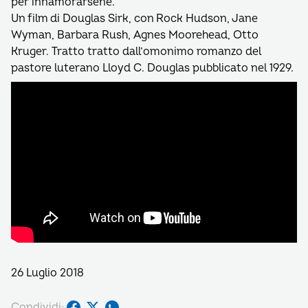
per innamorarsene.
Un film di Douglas Sirk, con Rock Hudson, Jane
Wyman, Barbara Rush, Agnes Moorehead, Otto
Kruger. Tratto tratto dall’omonimo romanzo del
pastore luterano Lloyd C. Douglas pubblicato nel 1929.
26 Luglio 2018
Condividi: