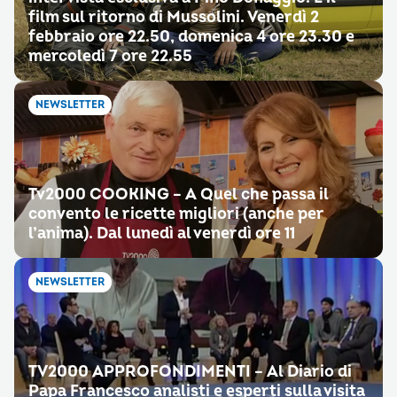
film sul ritorno di Mussolini. Venerdì 2
febbraio ore 22.50, domenica 4 ore 23.30 e
mercoledì 7 ore 22.55
NEWSLETTER
Tv2000 COOKING – A Quel che passa il
convento le ricette migliori (anche per
l’anima). Dal lunedì al venerdì ore 11
NEWSLETTER
TV2000 APPROFONDIMENTI – Al Diario di
Papa Francesco analisti e esperti sulla visita