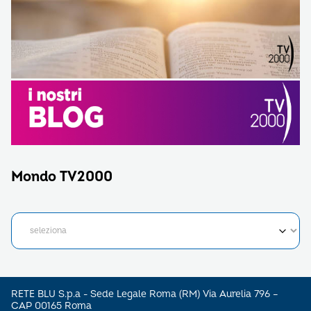
Mondo TV2000
RETE BLU S.p.a - Sede Legale Roma (RM) Via Aurelia 796 –
CAP 00165 Roma