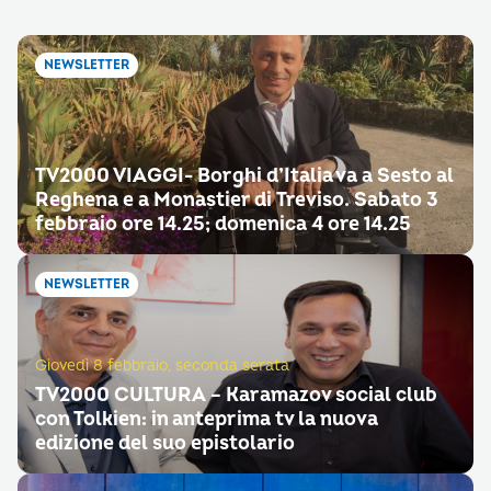
NEWSLETTER
TV2000 VIAGGI- Borghi d’Italia va a Sesto al
Reghena e a Monastier di Treviso. Sabato 3
febbraio ore 14.25; domenica 4 ore 14.25
NEWSLETTER
Giovedì 8 febbraio, seconda serata
TV2000 CULTURA – Karamazov social club
con Tolkien: in anteprima tv la nuova
edizione del suo epistolario