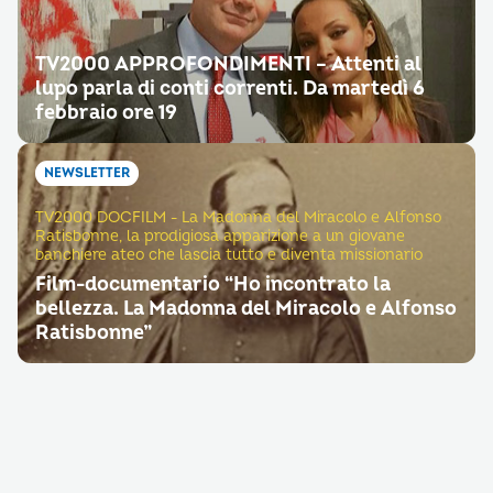
TV2000 APPROFONDIMENTI – Attenti al
lupo parla di conti correnti. Da martedì 6
febbraio ore 19
NEWSLETTER
TV2000 DOCFILM - La Madonna del Miracolo e Alfonso
Ratisbonne, la prodigiosa apparizione a un giovane
banchiere ateo che lascia tutto e diventa missionario
Film-documentario “Ho incontrato la
bellezza. La Madonna del Miracolo e Alfonso
Ratisbonne”