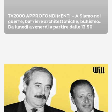
TV2000 APPROFONDIMENTI – A Siamo noi
guerre, barriere architettoniche, bullismo..
Da lunedì a venerdì a partire dalle 13.50