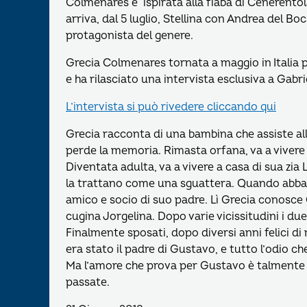
Colmenares e ispirata alla fiaba di Cenerento
arriva, dal 5 luglio, Stellina con Andrea del B
protagonista del genere.
Grecia Colmenares tornata a maggio in Italia p
e ha rilasciato una intervista esclusiva a Gabr
L’intervista si può rivedere cliccando qui
Grecia racconta di una bambina che assiste al
perde la memoria. Rimasta orfana, va a vivere i
Diventata adulta, va a vivere a casa di sua zia
la trattano come una sguattera. Quando abband
amico e socio di suo padre. Lì Grecia conosce
cugina Jorgelina. Dopo varie vicissitudini i d
Finalmente sposati, dopo diversi anni felici 
era stato il padre di Gustavo, e tutto l’odio c
Ma l’amore che prova per Gustavo è talmente f
passate.