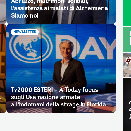
Abruzzo, matrimoni solidali,
l’assistenza ai malati di Alzheimer a
Siamo noi
NEWSLETTER
Tv2000 ESTERI – A Today focus
l
sugli Usa nazione armata
all’indomani della strage in Florida