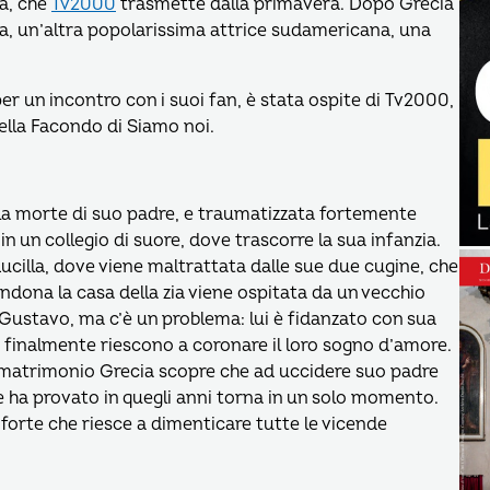
la, che
Tv2000
trasmette dalla primavera. Dopo Grecia
oca, un’altra popolarissima attrice sudamericana, una
er un incontro con i suoi fan, è stata ospite di Tv2000,
iella Facondo di Siamo noi.
la morte di suo padre, e traumatizzata fortemente
n un collegio di suore, dove trascorre la sua infanzia.
 Lucilla, dove viene maltrattata dalle sue due cugine, che
ona la casa della zia viene ospitata da un vecchio
 Gustavo, ma c’è un problema: lui è fidanzato con sua
ue finalmente riescono a coronare il loro sogno d’amore.
di matrimonio Grecia scopre che ad uccidere suo padre
he ha provato in quegli anni torna in un solo momento.
orte che riesce a dimenticare tutte le vicende