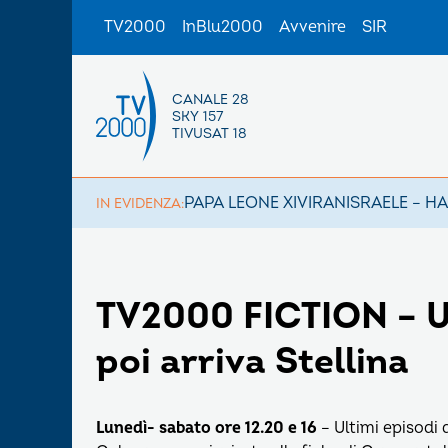
TV2000
InBlu2000
Avvenire
SIR
CANALE 28
SKY 157
TIVUSAT 18
PAPA LEONE XIV
IRAN
ISRAELE – H
IN EVIDENZA:
TV2000 FICTION – Ul
poi arriva Stellina
Lunedì- sabato ore 12.20 e 16
– Ultimi episodi 