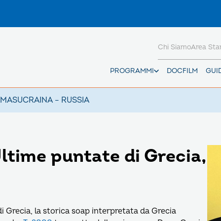
Chi Siamo
Area St
PROGRAMMI
DOCFILM
GUI
AMAS
UCRAINA – RUSSIA
time puntate di Grecia,
di Grecia, la storica soap interpretata da Grecia