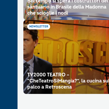
Bel tempo si spera i costruttori del
santuario in Brasile della Madonna
che scioglie i nodi
NEWSLETTER
TV2000 TEATRO –
“CheTeatroSiMangia?”, la cucina su
palco a Retroscena