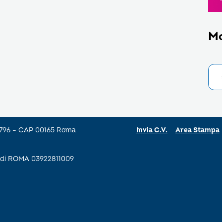
M
a 796 – CAP 00165 Roma
Invia C.V.
Area Stampa
se di ROMA 03922811009