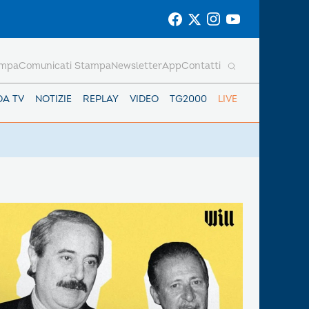
ampa
Comunicati Stampa
Newsletter
App
Contatti
DA TV
NOTIZIE
REPLAY
VIDEO
TG2000
LIVE