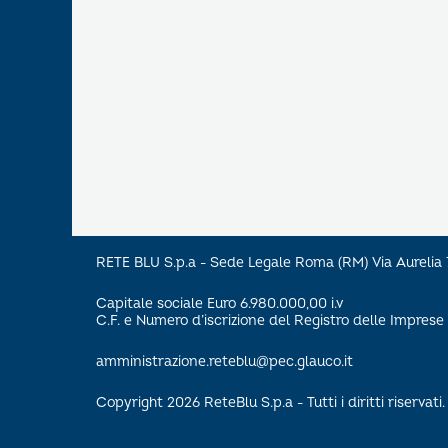
RETE BLU S.p.a - Sede Legale Roma (RM) Via Aureli
Capitale sociale Euro 6.980.000,00 i.v
C.F. e Numero d’iscrizione del Registro delle Impre
amministrazione.reteblu@pec.glauco.it
Copyright 2026 ReteBlu S.p.a - Tutti i diritti riservati.