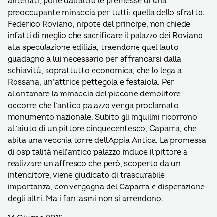
antenati, pone dall’altro le premesse di una
preoccupante minaccia per tutti: quella dello sfratto.
Federico Roviano, nipote del principe, non chiede
infatti di meglio che sacrificare il palazzo dei Roviano
alla speculazione edilizia, traendone quel lauto
guadagno a lui necessario per affrancarsi dalla
schiavitù, soprattutto economica, che lo lega a
Rossana, un’attrice pettegola e festaiola. Per
allontanare la minaccia del piccone demolitore
occorre che l’antico palazzo venga proclamato
monumento nazionale. Subito gli inquilini ricorrono
all’aiuto di un pittore cinquecentesco, Caparra, che
abita una vecchia torre dell’Appia Antica. La promessa
di ospitalità nell’antico palazzo induce il pittore a
realizzare un affresco che però, scoperto da un
intenditore, viene giudicato di trascurabile
importanza, con vergogna del Caparra e disperazione
degli altri. Ma i fantasmi non si arrendono.