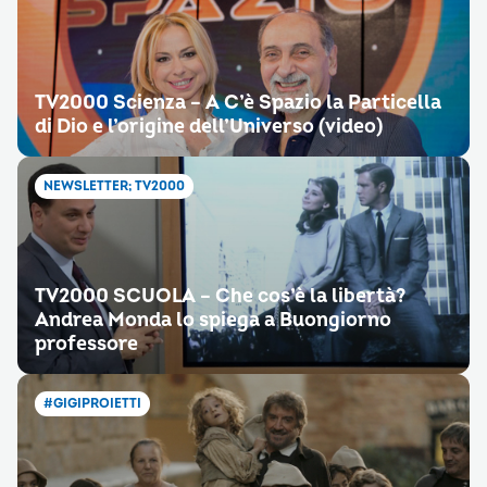
TV2000 Scienza – A C’è Spazio la Particella
di Dio e l’origine dell’Universo (video)
NEWSLETTER; TV2000
TV2000 SCUOLA – Che cos’è la libertà?
Andrea Monda lo spiega a Buongiorno
professore
#GIGIPROIETTI