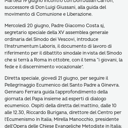
Martedì 19 giugno Incontro con Don Julián Carrón,
successore di Don Luigi Giussani, alla guida del
movimento di Comunione e Liberazione.
Mercoledì 20 giugno, Padre Giacomo Costa sj,
segretario speciale della XV assemblea generale
ordinaria del Sinodo dei Vescovi, introduce
l’Instrumentum Laboris, il documento di lavoro di
riferimento per il dibattito sinodale in vista del Sinodo
che si terrà a Roma in ottobre, con il tema “i giovani, la
fede e il discernimento vocazionale”.
Diretta speciale, giovedì 21 giugno, per seguire il
Pellegrinaggio Ecumenico del Santo Padre a Ginevra.
Gennaro Ferrara guida l’approfondimento della
giornata del Papa insieme ad esperti di dialogo
ecumenico. Ospiti della diretta del mattino, dalle 10
alle 12.30, Riccardo Burigana, direttore del Centro per
l’Ecumenismo in Italia; Mirella Manocchio, presidente
dell’Opera delle Chiese Evangeliche Metodiste in Italia;