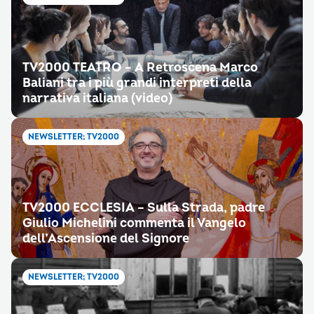
TV2000 TEATRO – A Retroscena Marco
Baliani tra i più grandi interpreti della
narrativa italiana (video)
NEWSLETTER; TV2000
TV2000 ECCLESIA – Sulla Strada, padre
Giulio Michelini commenta il Vangelo
dell’Ascensione del Signore
NEWSLETTER; TV2000