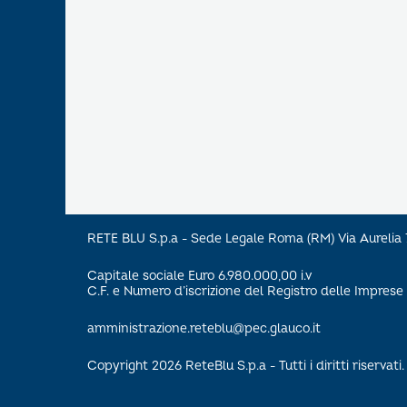
RETE BLU S.p.a - Sede Legale Roma (RM) Via Aureli
Capitale sociale Euro 6.980.000,00 i.v
C.F. e Numero d’iscrizione del Registro delle Impre
amministrazione.reteblu@pec.glauco.it
Copyright 2026 ReteBlu S.p.a - Tutti i diritti riservati.