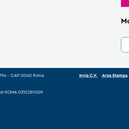
M
a 796 – CAP 00165 Roma
Invia C.V.
Area Stampa
se di ROMA 03922811009