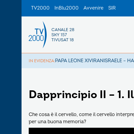
TV2000
InBlu2000
Avvenire
SIR
CANALE 28
SKY 157
TIVUSAT 18
PAPA LEONE XIV
IRAN
ISRAELE – H
IN EVIDENZA:
Dapprincipio II – 1. I
Che cosa è il cervello, come il cervello interpre
per una buona memoria?