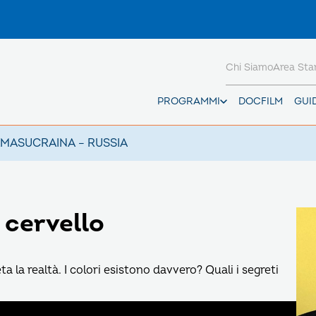
Chi Siamo
Area St
PROGRAMMI
DOCFILM
GUI
AMAS
UCRAINA – RUSSIA
l cervello
ta la realtà. I colori esistono davvero? Quali i segreti