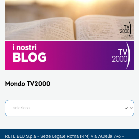
Mondo TV2000
RETE BLU S.p.a - Sede Legale Roma (RM) Via Aurelia 796 –