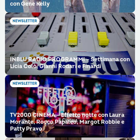
con Gene Kelly
NEWSLETTER
INBLU RADIO PROGRAMMI – Settimana con
Licia Colò, Gianni Rodari e Finardi
NEWSLETTER
TV2000 CINEMA – Effetto notte con Laura
Morante, Rocco Papaleo, Margot Robbie e
Patty Pravo