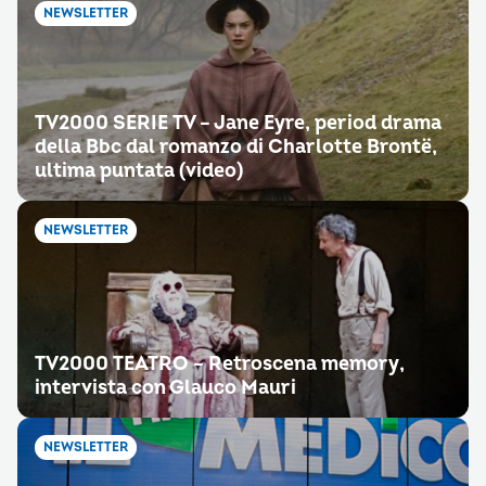
NEWSLETTER
TV2000 SERIE TV – Jane Eyre, period drama
della Bbc dal romanzo di Charlotte Brontë,
ultima puntata (video)
NEWSLETTER
TV2000 TEATRO – Retroscena memory,
intervista con Glauco Mauri
NEWSLETTER