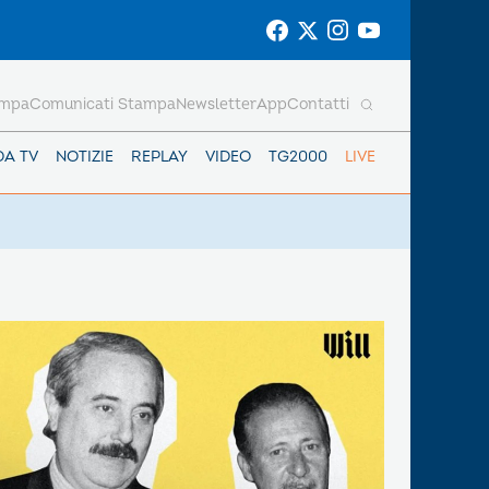
ampa
Comunicati Stampa
Newsletter
App
Contatti
DA TV
NOTIZIE
REPLAY
VIDEO
TG2000
LIVE