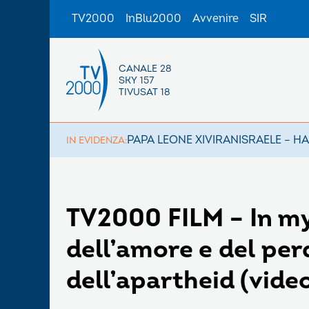
TV2000
InBlu2000
Avvenire
SIR
CANALE 28
SKY 157
TIVUSAT 18
PAPA LEONE XIV
IRAN
ISRAELE – H
IN EVIDENZA:
TV2000 FILM – In my
dell’amore e del pe
dell’apartheid (vide