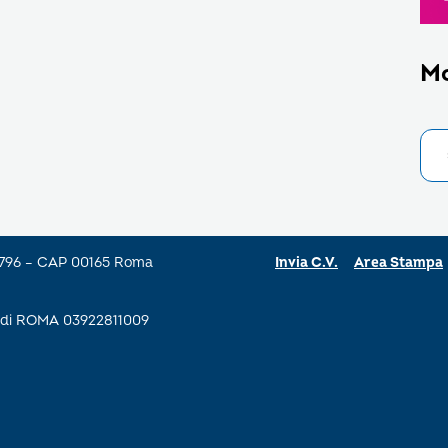
M
a 796 – CAP 00165 Roma
Invia C.V.
Area Stampa
se di ROMA 03922811009