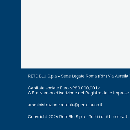
RETE BLU S.p.a - Sede Legale Roma (RM) Via Aureli
Capitale sociale Euro 6.980.000,00 i.v
C.F. e Numero d’iscrizione del Registro delle Impre
amministrazione.reteblu@pec.glauco.it
Copyright 2026 ReteBlu S.p.a - Tutti i diritti riservati.