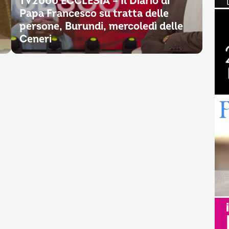
TV2000 ECCLESIA – Il Diario di
Papa Francesco su tratta delle
persone, Burundi, mercoledì delle
Ceneri