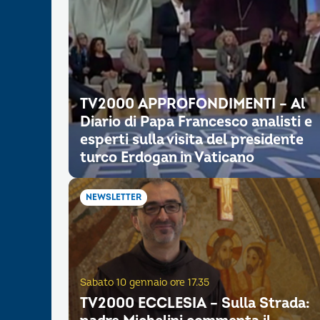
TV2000 APPROFONDIMENTI – Al
Diario di Papa Francesco analisti e
esperti sulla visita del presidente
turco Erdogan in Vaticano
NEWSLETTER
Sabato 10 gennaio ore 17.35
TV2000 ECCLESIA – Sulla Strada: