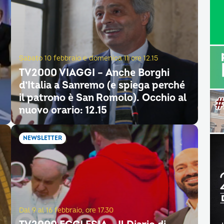
Sabato 10 febbraio e domenica 11 ore 12.15
TV2000 VIAGGI – Anche Borghi
d’Italia a Sanremo (e spiega perché
il patrono è San Romolo). Occhio al
nuovo orario: 12.15
NEWSLETTER
Dal 9 al 16 febbraio, ore 17.30