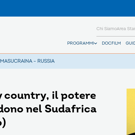
Chi Siamo
Area St
PROGRAMMI
DOCFILM
GUI
AMAS
UCRAINA – RUSSIA
 country, il potere
rdono nel Sudafrica
o)