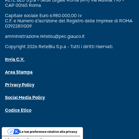
RETE BLU S.p.a - Sede Legale Roma (RM) Via Aurelia 796 –
CAP 00165 Roma
Capitale sociale Euro 6.980.000,00 i.v
C.F. e Numero d’iscrizione del Registro delle Imprese di ROMA
03922811009
amministrazione.reteblu@pec.glauco.it
Copyright 2026 ReteBlu S.p.a - Tutti i diritti riservati.
Invia C.V.
Area Stampa
Privacy Policy
Social Media Policy
Codice Etico
Le tue preferenze relative alla privacy