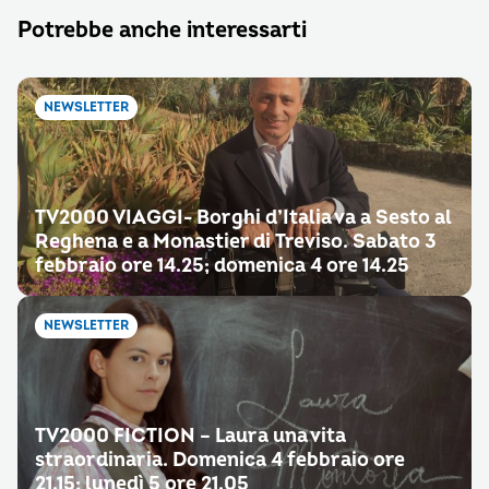
Potrebbe anche interessarti
NEWSLETTER
TV2000 VIAGGI- Borghi d’Italia va a Sesto al
Reghena e a Monastier di Treviso. Sabato 3
febbraio ore 14.25; domenica 4 ore 14.25
NEWSLETTER
TV2000 FICTION – Laura una vita
straordinaria. Domenica 4 febbraio ore
21.15; lunedì 5 ore 21.05