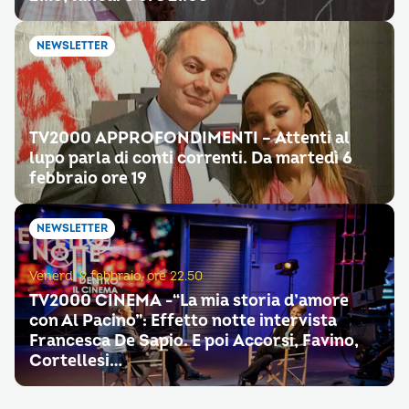
NEWSLETTER
TV2000 APPROFONDIMENTI – Attenti al
lupo parla di conti correnti. Da martedì 6
febbraio ore 19
NEWSLETTER
Venerdì 9 febbraio, ore 22.50
TV2000 CINEMA -“La mia storia d’amore
con Al Pacino”: Effetto notte intervista
Francesca De Sapio. E poi Accorsi, Favino,
Cortellesi…