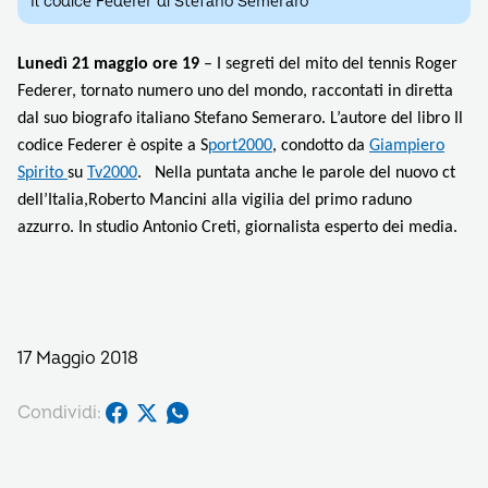
Il codice Federer di Stefano Semeraro
Lunedì 21 maggio ore 19
– I segreti del mito del tennis Roger
Federer, tornato numero uno del mondo, raccontati in diretta
dal suo biografo italiano
Stefano Semeraro. L’autore del libro Il
codice Federer è ospite a S
port2000
, condotto da
Giampiero
Spirito
su
Tv2000
. Nella pun
tata anche le parole del nuovo ct
dell’Italia,Roberto Mancini alla vigilia del primo raduno
azzurro. In studio Antonio Creti, giornalista esperto dei media.
17 Maggio 2018
Condividi: