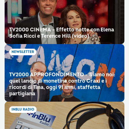
TV2000 CINEMA – Effetto notte con Elena
Sofia Ricci e Terence Hill (video)
NEWSLETTER
TV2000 APPROFONDIMENTO – Siamo noi:
quel lancio di monetine contro Craxi e i
ricordi di Tina, oggi 91 anni, staffetta
partigiana
INBLU RADIO