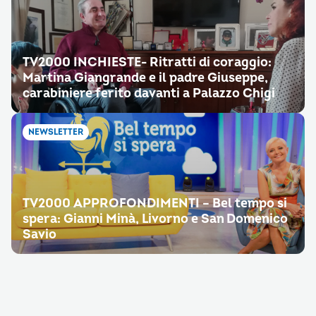
TV2000 INCHIESTE- Ritratti di coraggio:
Martina Giangrande e il padre Giuseppe,
carabiniere ferito davanti a Palazzo Chigi
NEWSLETTER
TV2000 APPROFONDIMENTI – Bel tempo si
spera: Gianni Minà, Livorno e San Domenico
Savio