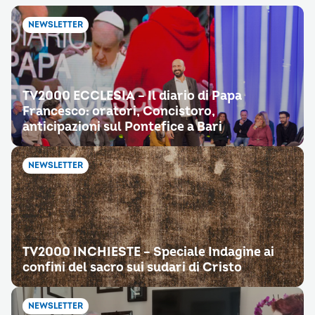
NEWSLETTER
TV2000 ECCLESIA – Il diario di Papa
Francesco: oratori, Concistoro,
anticipazioni sul Pontefice a Bari
NEWSLETTER
TV2000 INCHIESTE – Speciale Indagine ai
confini del sacro sui sudari di Cristo
NEWSLETTER